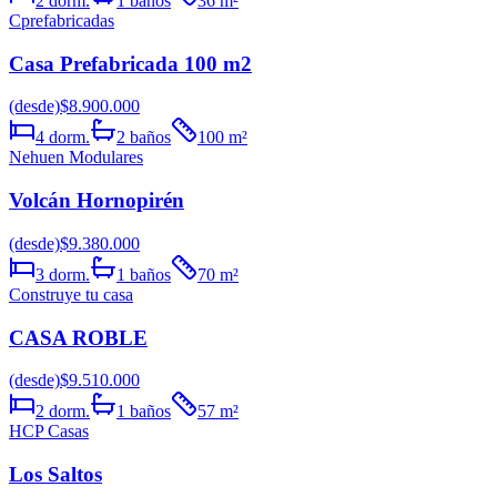
2
dorm.
1
baños
36
m²
Cprefabricadas
Casa Prefabricada 100 m2
(desde)
$8.900.000
4
dorm.
2
baños
100
m²
Nehuen Modulares
Volcán Hornopirén
(desde)
$9.380.000
3
dorm.
1
baños
70
m²
Construye tu casa
CASA ROBLE
(desde)
$9.510.000
2
dorm.
1
baños
57
m²
HCP Casas
Los Saltos