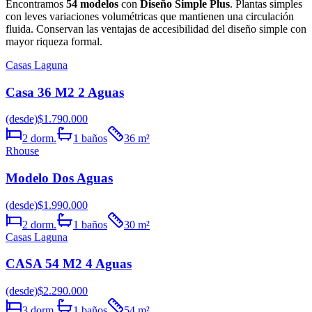
Encontramos
54
modelos
con
Diseño Simple Plus
.
Plantas simples
con leves variaciones volumétricas que mantienen una circulación
fluida. Conservan las ventajas de accesibilidad del diseño simple con
mayor riqueza formal.
Casas Laguna
Casa 36 M2 2 Aguas
(desde)
$1.790.000
2
dorm.
1
baños
36
m²
Rhouse
Modelo Dos Aguas
(desde)
$1.990.000
2
dorm.
1
baños
30
m²
Casas Laguna
CASA 54 M2 4 Aguas
(desde)
$2.290.000
3
dorm.
1
baños
54
m²