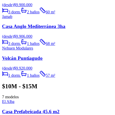
(desde)
$9.900.000
3
dorm.
2
baños
60
m²
Jamab
Casa Anglo Mediterránea 3ha
(desde)
$9.906.000
3
dorm.
1
baños
68
m²
Nehuen Modulares
Volcán Puntiagudo
(desde)
$9.920.000
1
dorm.
1
baños
57
m²
$10M - $15M
7
modelos
El Alba
Casa Prefabricada 45.6 m2