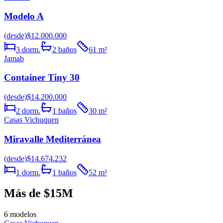
Modelo A
(desde)
$12.000.000
3
dorm.
2
baños
61
m²
Jamab
Container Tiny 30
(desde)
$14.200.000
2
dorm.
1
baños
30
m²
Casas Vichuquen
Miravalle Mediterránea
(desde)
$14.674.232
1
dorm.
1
baños
52
m²
Más de $15M
6
modelos