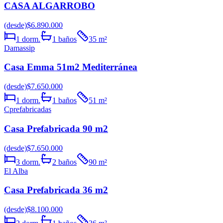
CASA ALGARROBO
(desde)
$6.890.000
1
dorm.
1
baños
35
m²
Damassip
Casa Emma 51m2 Mediterránea
(desde)
$7.650.000
1
dorm.
1
baños
51
m²
Cprefabricadas
Casa Prefabricada 90 m2
(desde)
$7.650.000
3
dorm.
2
baños
90
m²
El Alba
Casa Prefabricada 36 m2
(desde)
$8.100.000