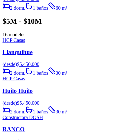
2
dorm.
1
baños
60
m²
$5M - $10M
16
modelos
HCP Casas
Llanquihue
(desde)
$5.450.000
2
dorm.
1
baños
30
m²
HCP Casas
Huilo Huilo
(desde)
$5.450.000
2
dorm.
1
baños
30
m²
Constructora DOSH
RANCO