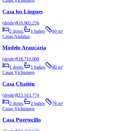
Casas Vichuquen
Casa los Lingues
(desde)
$16.902.256
2
dorm.
1
baños
60
m²
Casas Andaluz
Modelo Araucaria
(desde)
$18.710.000
1
dorm.
1
baños
40
m²
Casas Vichuquen
Casa Chaitén
(desde)
$23.163.774
2
dorm.
2
baños
78
m²
Casas Vichuquen
Casa Puertecillo