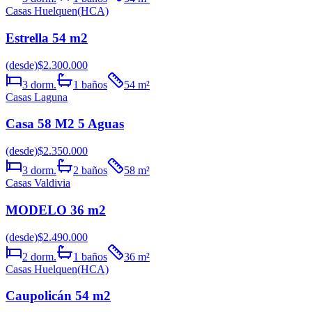
Casas Huelquen(HCA)
Estrella 54 m2
(desde)
$2.300.000
3
dorm.
1
baños
54
m²
Casas Laguna
Casa 58 M2 5 Aguas
(desde)
$2.350.000
3
dorm.
2
baños
58
m²
Casas Valdivia
MODELO 36 m2
(desde)
$2.490.000
2
dorm.
1
baños
36
m²
Casas Huelquen(HCA)
Caupolicán 54 m2