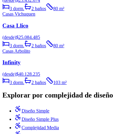
(desde)
$23.432.674
3
dorm.
2
baños
80
m²
Casas Vichuquen
Casa Llico
(desde)
$25.084.485
3
dorm.
2
baños
80
m²
Casas Arbolito
Infinity
(desde)
$40.128.235
3
dorm.
2
baños
103
m²
Explorar por complejidad de diseño
Diseño Simple
Diseño Simple Plus
Complejidad Media