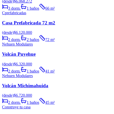
(desde)
$6.068.272
3
dorm.
1
baños
66
m²
Cprefabricadas
Casa Prefabricada 72 m2
(desde)
$6.120.000
2
dorm.
2
baños
72
m²
Nehuen Modulares
Volcán Puyehue
(desde)
$6.320.000
2
dorm.
1
baños
41
m²
Nehuen Modulares
Volcán Michimahuida
(desde)
$6.720.000
2
dorm.
1
baños
45
m²
Construye tu casa