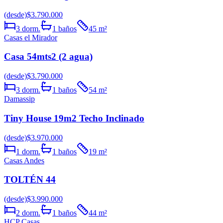
(desde)
$3.790.000
3
dorm.
1
baños
45
m²
Casas el Mirador
Casa 54mts2 (2 agua)
(desde)
$3.790.000
3
dorm.
1
baños
54
m²
Damassip
Tiny House 19m2 Techo Inclinado
(desde)
$3.970.000
1
dorm.
1
baños
19
m²
Casas Andes
TOLTÉN 44
(desde)
$3.990.000
2
dorm.
1
baños
44
m²
HCP Casas