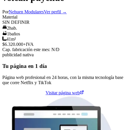
Por
Nehuen Modulares
Ver perfil →
Material
SIN DEFINIR
2
hab.
1
baños
41
m²
$6.320.000
+IVA
Cap. fabricación este mes:
N/D
publicidad nativa
Tu página en 1 día
Página web profesional en 24 horas, con la misma tecnología base
que corre
Netflix
y
TikTok
Cotiza tu página web
Visitar página web