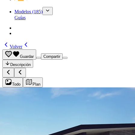
Modelos
(185)
Guías
Volver
Guardar
Compartir
Descripción
Todo
Plan