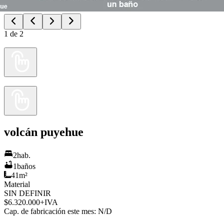
1
de
2
volcán puyehue
2
hab.
1
baños
41
m²
Material
SIN DEFINIR
$6.320.000
+IVA
Cap. de fabricación este mes:
N/D