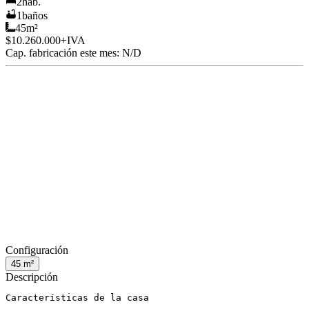
2
hab.
1
baños
45
m²
$10.260.000
+IVA
Cap. fabricación este mes:
N/D
Configuración
45
m²
Descripción
Características de la casa
