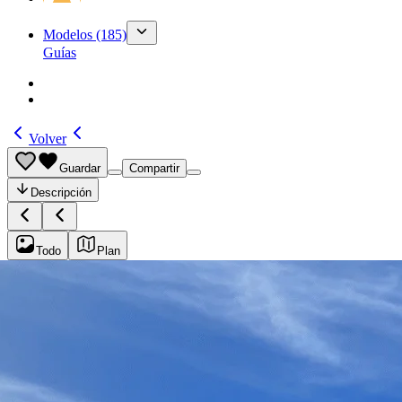
Modelos
(185)
Guías
Volver
Guardar
Compartir
Descripción
Todo
Plan