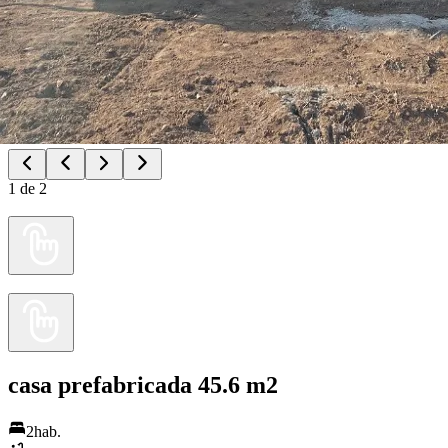
1
de
2
casa prefabricada 45.6 m2
2
hab.