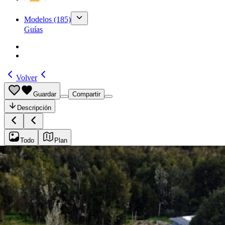
Modelos
(185)
Guías
Volver
Guardar
Compartir
Descripción
Todo
Plan