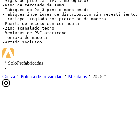
-Vigas de piso 2×4 IPV (impregnado)

-Piso de terciado de 18mm.

-Tabiques de 2x 3 pino dimensionado

-Tabiques interiores de distribución sin revestimiento.

-Traslapo tinglado con protector de madera

-Puerta de acceso con cerradura

-Zinc acanalado techo

-Ventanas de PVC americano

-Terraza de madera

-Armado incluido
SoloPrefabricadas
Cotiza
Política de privacidad
Mis datos
2026