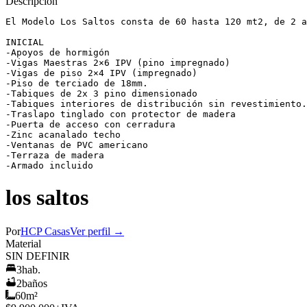
Descripción
El Modelo Los Saltos consta de 60 hasta 120 mt2, de 2 a
INICIAL

-Apoyos de hormigón

-Vigas Maestras 2×6 IPV (pino impregnado)

-Vigas de piso 2×4 IPV (impregnado)

-Piso de terciado de 18mm.

-Tabiques de 2x 3 pino dimensionado

-Tabiques interiores de distribución sin revestimiento.

-Traslapo tinglado con protector de madera

-Puerta de acceso con cerradura

-Zinc acanalado techo

-Ventanas de PVC americano

-Terraza de madera

-Armado incluido
los saltos
Por
HCP Casas
Ver perfil →
Material
SIN DEFINIR
3
hab.
2
baños
60
m²