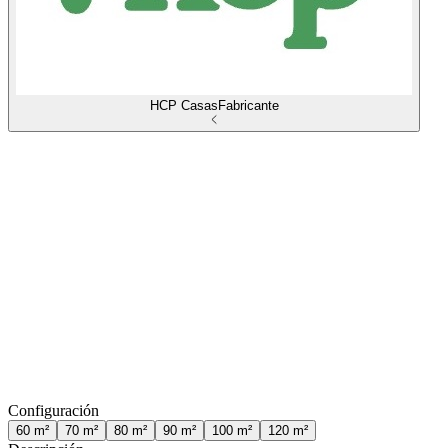
HCP Casas
Fabricante
Configuración
60
m²
70
m²
80
m²
90
m²
100
m²
120
m²