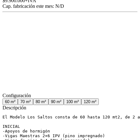
$9.900.000
+IVA
Cap. fabricación este mes:
N/D
Configuración
60
m²
70
m²
80
m²
90
m²
100
m²
120
m²
Descripción
El Modelo Los Saltos consta de 60 hasta 120 mt2, de 2 a
INICIAL

-Apoyos de hormigón

-Vigas Maestras 2×6 IPV (pino impregnado)
