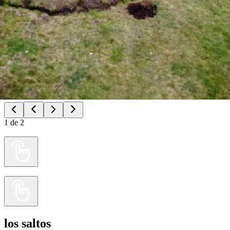
1
de
2
los saltos