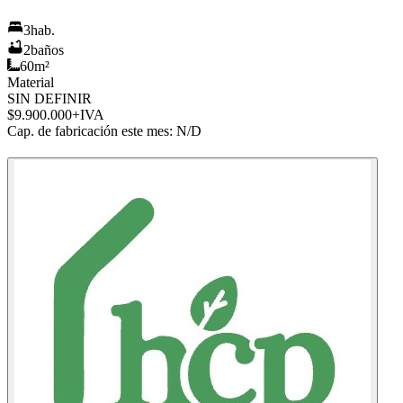
3
hab.
2
baños
60
m²
Material
SIN DEFINIR
$9.900.000
+IVA
Cap. de fabricación este mes:
N/D