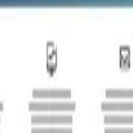
Casas Vichuquen
Fabricante