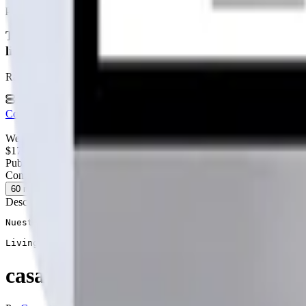
publicidad
Tu página web
lista hoy
Rápida, profesional, con la misma tecnología base que corre Netflix 
6 meses hosting gratis
·
Analytics incluidos
·
Satisfacción o reem
Cotiza tu página web
Visitar página web
WebAgen.cl
WebAgen.cl
$179.900
50% inicial · 50% contra entrega
Publicidad de SoloPrefabricadas
Configuración
60
m²
104
m²
Descripción
Nuestras casas son confeccionadas con los más altos est
Living comedor y Cocina.
casa los lingues