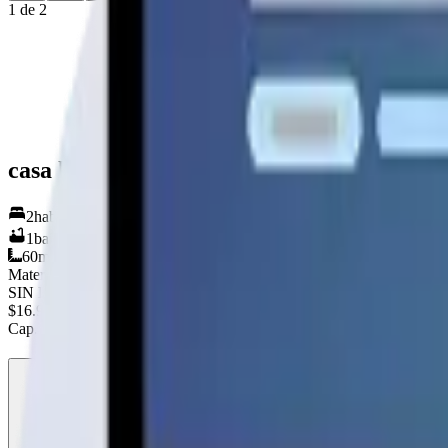
1
de
2
casa los lingues
2
hab.
1
baños
60
m²
Material
SIN DEFINIR
$16.902.256
+IVA
Cap. de fabricación este mes:
N/D