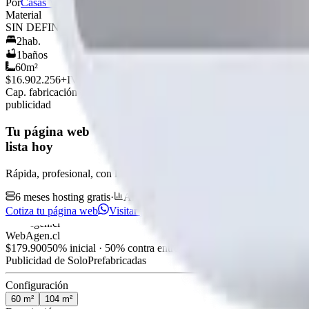
Por
Casas Vichuquen
Ver perfil →
Material
SIN DEFINIR
2
hab.
1
baños
60
m²
$16.902.256
+IVA
Cap. fabricación este mes:
N/D
publicidad
Tu página web
lista hoy
Rápida, profesional, con la misma tecnología base que corre Netflix 
6 meses hosting gratis
·
Analytics incluidos
·
Satisfacción o reem
Cotiza tu página web
Visitar página web
WebAgen.cl
WebAgen.cl
$179.900
50% inicial · 50% contra entrega
Publicidad de SoloPrefabricadas
Configuración
60
m²
104
m²