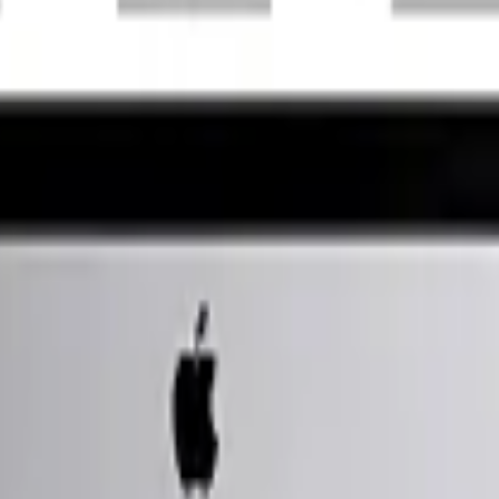
y TikTok.
bolso
ándares de calidad y nuestro kit de autoconstrucción va 