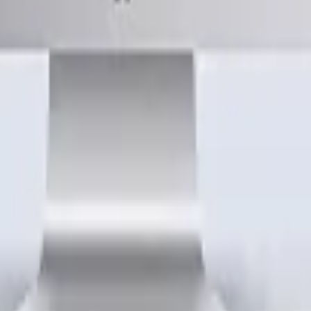
y TikTok.
bolso