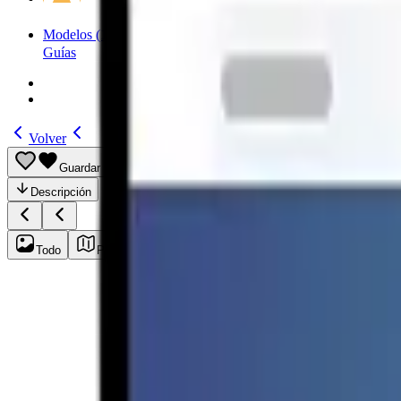
Modelos
(185)
Guías
Volver
Guardar
Compartir
Descripción
Todo
Plan