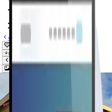
Modelos
(185)
Guías
Volver
Guardar
Compartir
Descripción
Todo
Plan