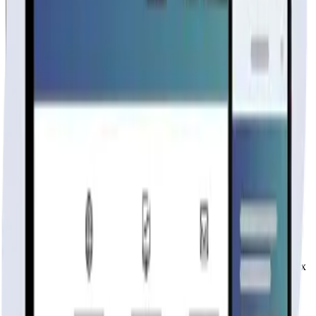
Casas 7 Lagos
Fabricante
publicidad
Tu página web
lista hoy
Rápida, profesional, con la misma tecnología base que corre Netflix
y TikTok.
6 meses hosting gratis
·
Analytics incluidos
·
Satisfacción o
reembolso