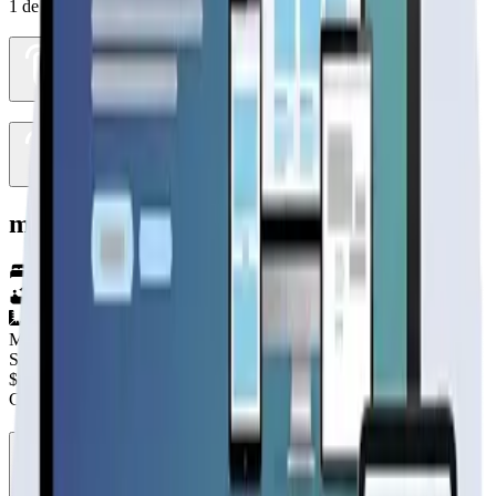
1
de
2
modelo 38_1a
2
hab.
1
baños
38
m²
Material
SIN DEFINIR
$2.800.000
+IVA
Cap. de fabricación este mes:
N/D