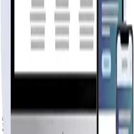
Cotiza tu página web
Visitar página web
WebAgen.cl
WebAgen.cl
$179.900
50% inicial · 50% contra entrega
Publicidad de SoloPrefabricadas
Configuración
38
m²
Descripción
Este kit básico contempla los paneles y materiales desc
Todos los paneles exteriores son construidos con liston
modelo 38_1a
Por
Casas 7 Lagos
Ver perfil →
Material
SIN DEFINIR
2
hab.
1
baños
38
m²
$2.800.000
+IVA
Cap. fabricación este mes:
N/D