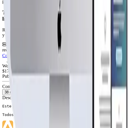
publicidad
Tu página web
lista hoy
Rápida, profesional, con la misma tecnología base que corre Netflix
y TikTok.
6 meses hosting gratis
·
Analytics incluidos
·
Satisfacción o
reembolso
Cotiza tu página web
Visitar página web
WebAgen.cl
WebAgen.cl
$179.900
50% inicial · 50% contra entrega
Publicidad de SoloPrefabricadas
Configuración
38
m²
Descripción
Este kit básico contempla los paneles y materiales desc
Todos los paneles exteriores son construidos con liston