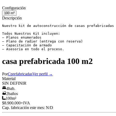
Configuración
100
m²
Descripción
Nuestro kit de autoconstrucción de casas prefabricadas 
Todos Nuestros Kit incluyen:

– Planos enumerados

– Plano de radier (entrega con reserva)

– Capacitación de armado

– Asesoría en todo el proceso.
casa prefabricada 100 m2
Por
Cprefabricadas
Ver perfil →
Material
SIN DEFINIR
4
hab.
2
baños
100
m²
$8.900.000
+IVA
Cap. fabricación este mes:
N/D