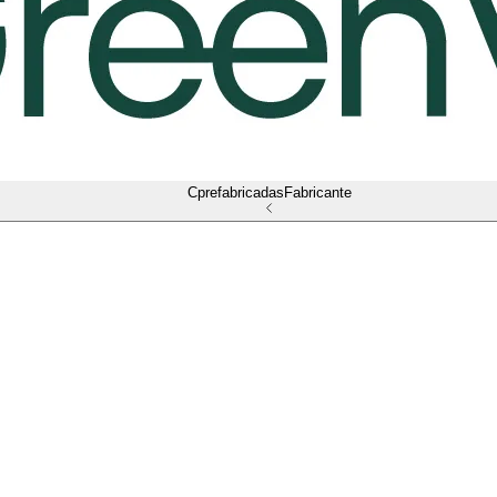
Cprefabricadas
Fabricante