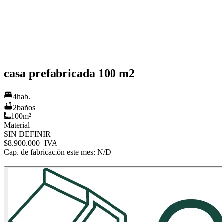
casa prefabricada 100 m2
4
hab.
2
baños
100
m²
Material
SIN DEFINIR
$8.900.000
+IVA
Cap. de fabricación este mes:
N/D