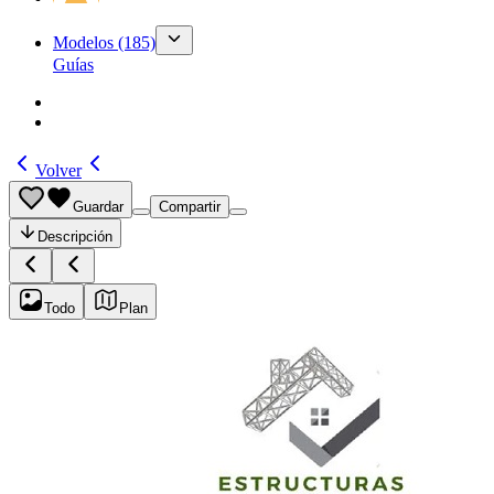
Modelos
(185)
Guías
Volver
Guardar
Compartir
Descripción
Todo
Plan