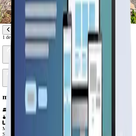
1
de
2
modelo caburgua 25m²
2
hab.
1
baños
25
m²
Material
SIN DEFINIR