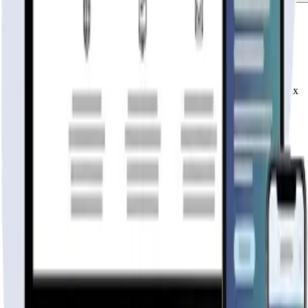
publicidad
Tu página web
lista hoy
Rápida, profesional, con la misma tecnología base que corre Netflix
y TikTok.
6 meses hosting gratis
·
Analytics incluidos
·
Satisfacción o
reembolso
Cotiza tu página web
Visitar página web
WebAgen.cl
WebAgen.cl
$179.900
50% inicial · 50% contra entrega
Publicidad de SoloPrefabricadas
Configuración
25
m²
Descripción
Reserva con un 50% y paga el resto al retirar

Detalles de tecnologías
