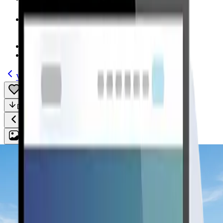
Modelos
(185)
Guías
Volver
Guardar
Compartir
Descripción
Todo
Plan