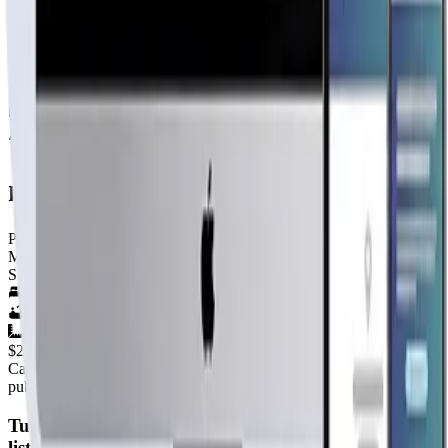
Usamos exclusivamente madera sólida de construcción de 
Quienes somos

Somos Casas Prefabricadas Lacustre SPA, una empresa ded
Entendemos que detrás de la compra de la vivienda prefa
“El sueño de su casa propia a un precio justo.”
modelo caburgua 25m²
Por
Casas Lacustre
Ver perfil →
Material
SIN DEFINIR
2
hab.
1
baños
25
m²
$2.790.000
+IVA
Cap. fabricación este mes:
N/D
publicidad
Tu página web
lista hoy