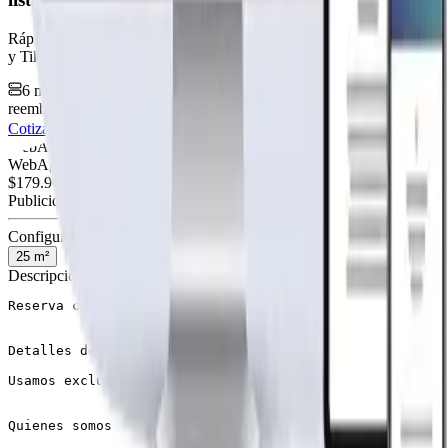
Rápida, profesional, con la misma tecnología base que corre Netflix
y TikTok.
6 meses hosting gratis
·
Analytics incluidos
·
Satisfacción o
reembolso
Cotiza tu página web
Visitar página web
WebAgen.cl
WebAgen.cl
$179.900
50% inicial · 50% contra entrega
Publicidad de SoloPrefabricadas
Configuración
25
m²
Descripción
Reserva con un 50% y paga el resto al retirar

Detalles de tecnologías

Usamos exclusivamente madera sólida de construcción de 
Quienes somos
