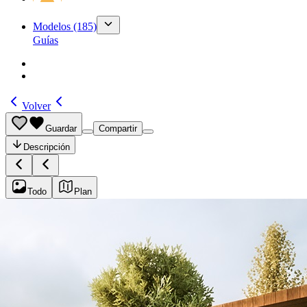
Modelos
(185)
Guías
Volver
Guardar
Compartir
Descripción
Todo
Plan