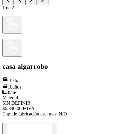
1
de
2
casa algarrobo
1
hab.
1
baños
35
m²
Material
SIN DEFINIR
$6.890.000
+IVA
Cap. de fabricación este mes:
N/D