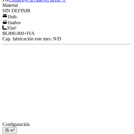
Material
SIN DEFINIR
1
hab.
1
baños
35
m²
$6.890.000
+IVA
Cap. fabricación este mes:
N/D
Configuración
35
m²