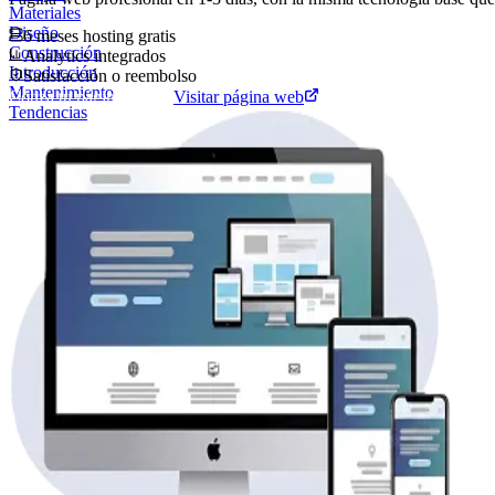
Materiales
Diseño
6 meses hosting gratis
Construcción
Analytics integrados
Introducción
Satisfacción o reembolso
Mantenimiento
Cotiza tu página web
Visitar página web
Tendencias