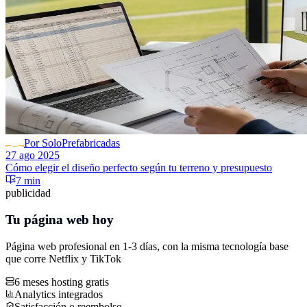
Por SoloPrefabricadas
27 ago 2025
Cómo elegir el diseño perfecto según tu terreno y presupuesto
7 min
publicidad
Tu página web hoy
Página web profesional en 1-3 días, con la misma tecnología base
que corre
Netflix
y
TikTok
6 meses hosting gratis
Analytics integrados
Satisfacción o reembolso