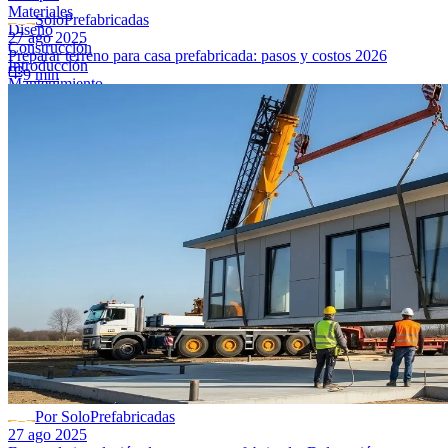
Materiales
SoloPrefabricadas
Diseño
27 ago 2025
Construcción
Preparar terreno para casa prefabricada: pasos y costos 2026
Introducción
9 min
Mantenimiento
Tendencias
Por SoloPrefabricadas
27 ago 2025