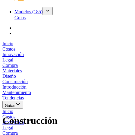
Modelos
(185)
Guías
Inicio
Costos
Innovación
Legal
Compra
Materiales
Diseño
Construcción
Introducción
Mantenimiento
Tendencias
Guías
Inicio
Costos
Construcción
Innovación
Legal
Compra