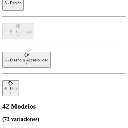
3 · Región
4 · Kit & entrega
5 · Diseño & Accesibilidad
6 · Uso
42
Modelos
(73 variaciones)