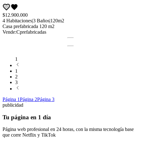
$12.900.000
4
Habitaciones
|
3
Baños
|
120
m2
Casa
prefabricada 120 m2
Vende:
Cprefabricadas
1
1
2
3
Página
1
Página
2
Página
3
publicidad
Tu página en 1 día
Página web profesional en 24 horas, con la misma tecnología base
que corre
Netflix
y
TikTok