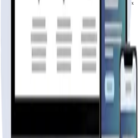
Rápida, profesional, con la misma tecnología base que corre Netflix
y TikTok.
6 meses hosting gratis
·
Analytics incluidos
·
Satisfacción o
reembolso
Cotiza tu página web
Visitar página web
WebAgen.cl
WebAgen.cl
$179.900
50% inicial · 50% contra entrega
Publicidad de SoloPrefabricadas
Configuración
108
m²
Descripción
Reserva con un 50% y paga el resto al retirar

Detalles de tecnologías

Usamos exclusivamente madera sólida de construcción de 
Quienes somos

Somos Casas Prefabricadas Lacustre SPA, una empresa ded
Entendemos que detrás de la compra de la vivienda prefa