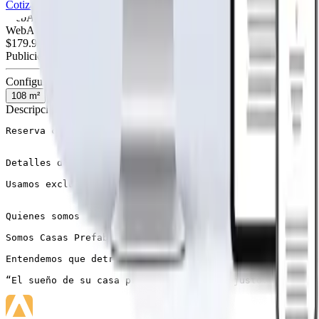
Cotiza tu página web
Visitar página web
WebAgen.cl
WebAgen.cl
$179.900
50% inicial · 50% contra entrega
Publicidad de SoloPrefabricadas
Configuración
108
m²
Descripción
Reserva con un 50% y paga el resto al retirar

Detalles de tecnologías

Usamos exclusivamente madera sólida de construcción de 
Quienes somos

Somos Casas Prefabricadas Lacustre SPA, una empresa ded
Entendemos que detrás de la compra de la vivienda prefa
“El sueño de su casa propia a un precio justo.”