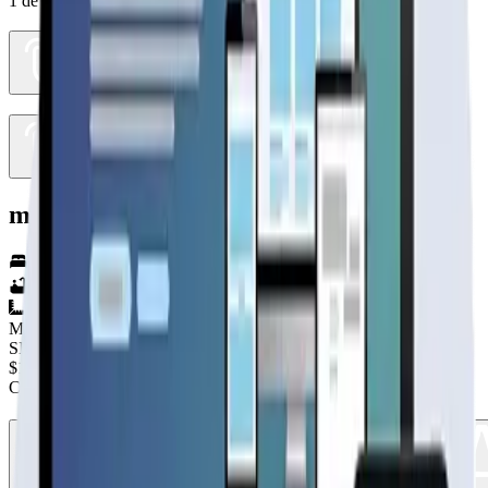
1
de
2
modelo villarrica 108m2
4
hab.
2
baños
108
m²
Material
SIN DEFINIR
$10.090.000
+IVA
Cap. de fabricación este mes:
N/D