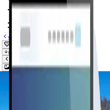
Modelos
(185)
Guías
Volver
Guardar
Compartir
Descripción
Todo
Plan