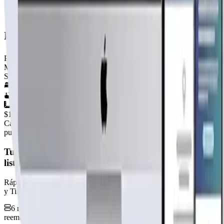
“El sueño de su casa propia a un precio justo.”
modelo villarrica 108m2
Por
Casas Lacustre
Ver perfil →
Material
SIN DEFINIR
4
hab.
2
baños
108
m²
$10.090.000
+IVA
Cap. fabricación este mes:
N/D
publicidad
Tu página web
lista hoy
Rápida, profesional, con la misma tecnología base que corre Netflix
y TikTok.
6 meses hosting gratis
·
Analytics incluidos
·
Satisfacción o
reembolso