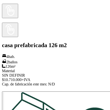
casa prefabricada 126 m2
4
hab.
2
baños
126
m²
Material
SIN DEFINIR
$10.710.000
+IVA
Cap. de fabricación este mes:
N/D