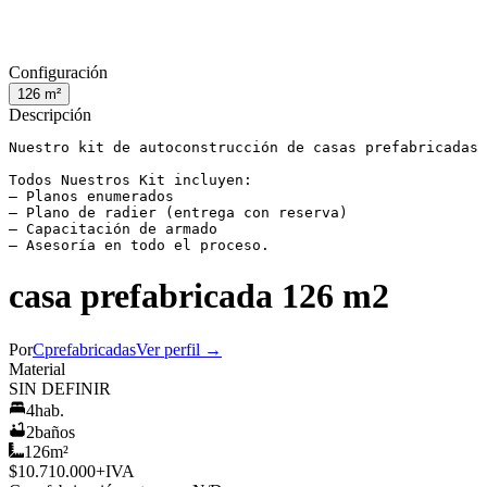
Configuración
126
m²
Descripción
Nuestro kit de autoconstrucción de casas prefabricadas 
Todos Nuestros Kit incluyen:

– Planos enumerados

– Plano de radier (entrega con reserva)

– Capacitación de armado

– Asesoría en todo el proceso.
casa prefabricada 126 m2
Por
Cprefabricadas
Ver perfil →
Material
SIN DEFINIR
4
hab.
2
baños
126
m²
$10.710.000
+IVA