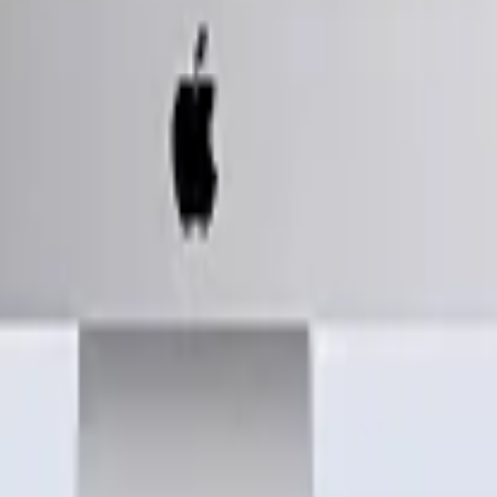
y TikTok.
bolso