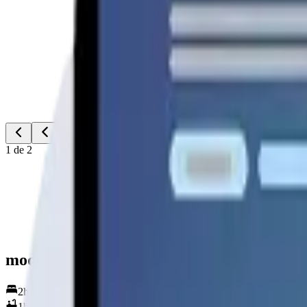
1
de
2
modelo alpina
2
hab.
1
baños