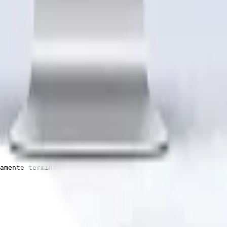
enemos una trayectoria de 10 años, ofrecemos la mejor ca
ores e interiores forrados por un lado. Tendrás la estru
el contenido del KIT Inicial, adicionando materiales par
amente terminado, listo para habitar con todas sus termi