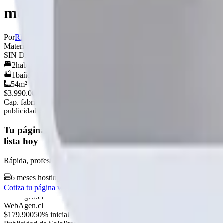
modelo alpina
Por
Rhouse
Ver perfil →
Material
SIN DEFINIR
2
hab.
1
baños
54
m²
$3.990.000
+IVA
Cap. fabricación este mes:
N/D
publicidad
Tu página web
lista hoy
Rápida, profesional, con la misma tecnología base que corre Netflix 
6 meses hosting gratis
·
Analytics incluidos
·
Satisfacción o reem
Cotiza tu página web
Visitar página web
WebAgen.cl
WebAgen.cl
$179.900
50% inicial · 50% contra entrega