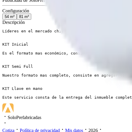
Publicidad de SoloPrefabricadas
Configuración
54
m²
81
m²
Descripción
Líderes en el mercado chileno de casas prefabricadas! T
KIT Inicial

Es el formato mas económico, consiste en paneles exteri
KIT Semi Full

Nuestro formato mas completo, consiste en agregar todo 
KIT Llave en mano

Este servicio consta de la entrega del inmueble complet
SoloPrefabricadas
Cotiza
Política de privacidad
Mis datos
2026