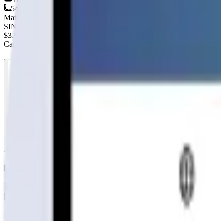
54
m²
Material
SIN DEFINIR
$3.990.000
+IVA
Cap. de fabricación este mes:
N/D
Rhouse
Fabricante
publicidad
Tu página web
lista hoy
Rápida, profesional, con la misma tecnología base que corre Netflix 