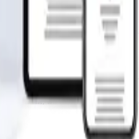
lidad en materiales y rapidez de entrega. Nuestras casas
ctura básica inicial para tu hogar.

a un armado mas completo de la casa, estos incluyen puer
naciones acabadas, solo elige el modelo que quieres y co