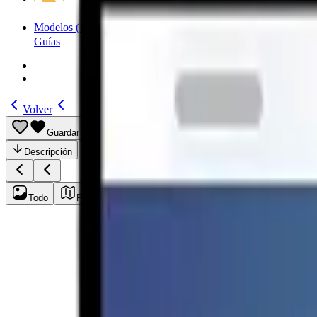
Modelos
(185)
Guías
Volver
Guardar
Compartir
Descripción
Todo
Plan