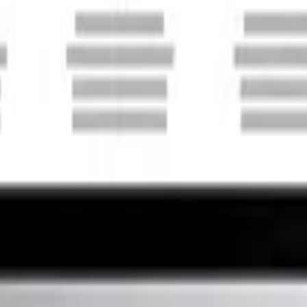
bolso
enemos una trayectoria de 10 años, ofrecemos la mejor ca
ores e interiores forrados por un lado. Tendrás la estru
el contenido del KIT Inicial, adicionando materiales par
amente terminado, listo para habitar con todas sus termi