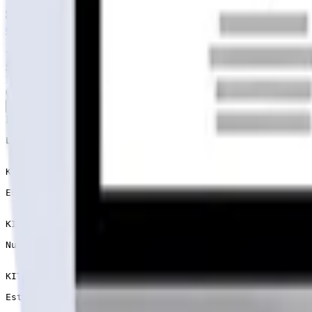
6 meses hosting gratis
·
Analytics incluidos
·
Satisfacción o reem
Cotiza tu página web
Visitar página web
WebAgen.cl
WebAgen.cl
$179.900
50% inicial · 50% contra entrega
Publicidad de SoloPrefabricadas
Configuración
54
m²
81
m²
Descripción
Líderes en el mercado chileno de casas prefabricadas! T
KIT Inicial

Es el formato mas económico, consiste en paneles exteri
KIT Semi Full

Nuestro formato mas completo, consiste en agregar todo 
KIT Llave en mano

Este servicio consta de la entrega del inmueble complet