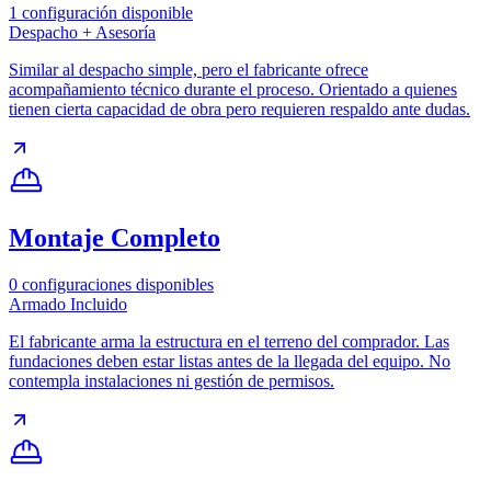
1
configuración disponible
Despacho + Asesoría
Similar al despacho simple, pero el fabricante ofrece
acompañamiento técnico durante el proceso. Orientado a quienes
tienen cierta capacidad de obra pero requieren respaldo ante dudas.
Montaje Completo
0
configuraciones disponibles
Armado Incluido
El fabricante arma la estructura en el terreno del comprador. Las
fundaciones deben estar listas antes de la llegada del equipo. No
contempla instalaciones ni gestión de permisos.