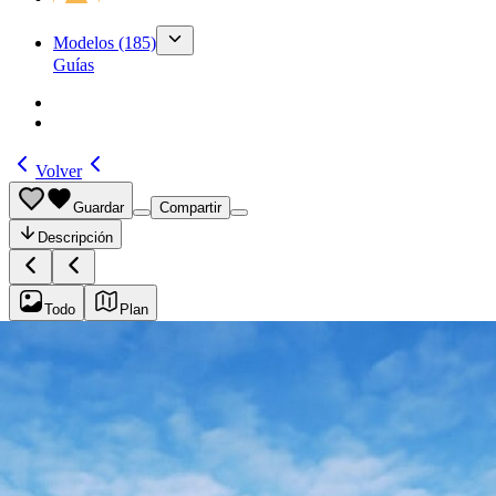
Modelos
(185)
Guías
Volver
Guardar
Compartir
Descripción
Todo
Plan