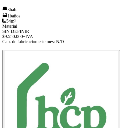
3
hab.
1
baños
54
m²
Material
SIN DEFINIR
$9.550.000
+IVA
Cap. de fabricación este mes:
N/D