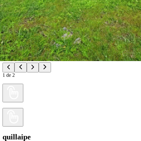
1
de
2
quillaipe