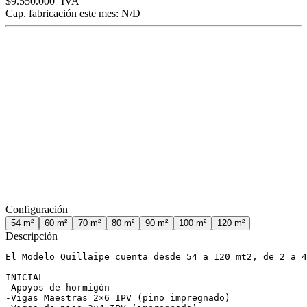
$9.550.000
+IVA
Cap. fabricación este mes:
N/D
Configuración
54
m²
60
m²
70
m²
80
m²
90
m²
100
m²
120
m²
Descripción
El Modelo Quillaipe cuenta desde 54 a 120 mt2, de 2 a 4
INICIAL

-Apoyos de hormigón

-Vigas Maestras 2×6 IPV (pino impregnado)
