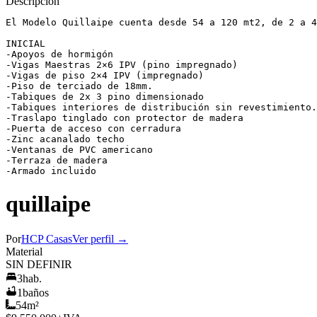
Descripción
El Modelo Quillaipe cuenta desde 54 a 120 mt2, de 2 a 4
INICIAL

-Apoyos de hormigón

-Vigas Maestras 2×6 IPV (pino impregnado)

-Vigas de piso 2×4 IPV (impregnado)

-Piso de terciado de 18mm.

-Tabiques de 2x 3 pino dimensionado

-Tabiques interiores de distribución sin revestimiento.

-Traslapo tinglado con protector de madera

-Puerta de acceso con cerradura

-Zinc acanalado techo

-Ventanas de PVC americano

-Terraza de madera

-Armado incluido
quillaipe
Por
HCP Casas
Ver perfil →
Material
SIN DEFINIR
3
hab.
1
baños
54
m²