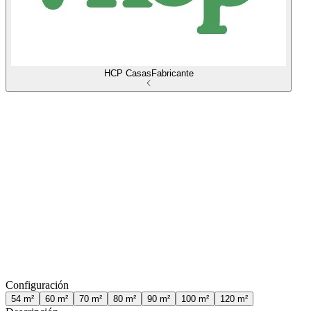
HCP Casas
Fabricante
Configuración
54
m²
60
m²
70
m²
80
m²
90
m²
100
m²
120
m²