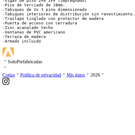
-Vigas de piso 2×4 IPV (impregnado)

-Piso de terciado de 18mm.

-Tabiques de 2x 3 pino dimensionado

-Tabiques interiores de distribución sin revestimiento.

-Traslapo tinglado con protector de madera

-Puerta de acceso con cerradura

-Zinc acanalado techo

-Ventanas de PVC americano

-Terraza de madera

-Armado incluido
SoloPrefabricadas
Cotiza
Política de privacidad
Mis datos
2026