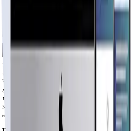
$179.900
50% inicial · 50% contra entrega
Publicidad de SoloPrefabricadas
1 · Configuración
15
m²
2 · Tipo de kit
Completo
Kit integral listo para terminaciones.
3 · Modalidad de entrega
Instalación Completa
Incluye fundación, montaje e instalaciones. Sin
terminaciones.
Plazo estimado:
30
días hábiles
Fundación, montaje del kit integral e instalaciones. Listo para
terminaciones finales.
¿Qué incluye?
Incluye todo lo necesario para llegar y vivir
Notas
Modelo de prueba
pewma