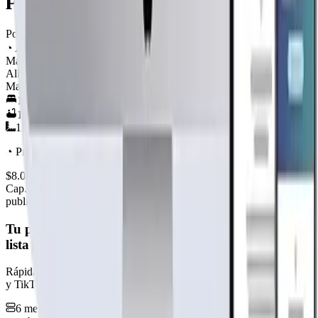
Por
ConstruNova
Ver perfil →
◔
Accesible
Material
es
Albañilería Industrializada
Madera
1
hab.
1
baños
15
m²
◔
Precio y terminaciones de entrada
$8.000.000
+IVA
Cap. fabricación este mes:
15
/
20
publicidad
Tu página web
lista hoy
Rápida, profesional, con la misma tecnología base que corre Netflix
y TikTok.
6 meses hosting gratis
·
Analytics incluidos
·
Satisfacción o