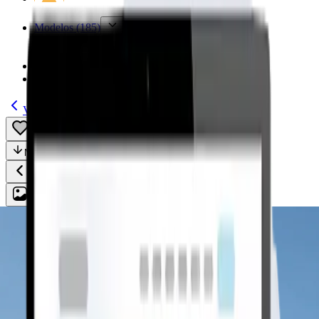
Modelos
(185)
Guías
Volver
Guardar
Compartir
Notas
Todo
Plan