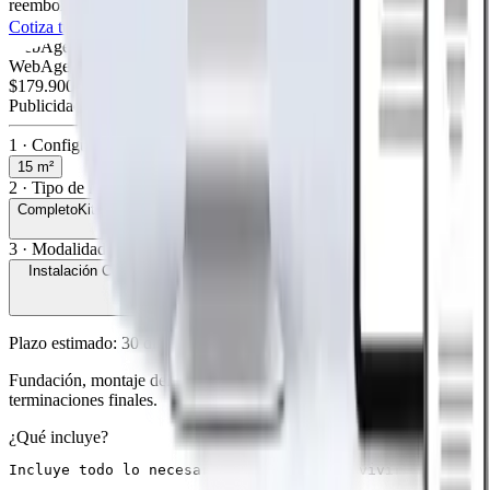
reembolso
Cotiza tu página web
Visitar página web
WebAgen.cl
WebAgen.cl
$179.900
50% inicial · 50% contra entrega
Publicidad de SoloPrefabricadas
1 · Configuración
15
m²
2 · Tipo de kit
Completo
Kit integral listo para terminaciones.
3 · Modalidad de entrega
Instalación Completa
Incluye fundación, montaje e instalaciones. Sin
terminaciones.
Plazo estimado:
30
días hábiles
Fundación, montaje del kit integral e instalaciones. Listo para
terminaciones finales.
¿Qué incluye?
Incluye todo lo necesario para llegar y vivir