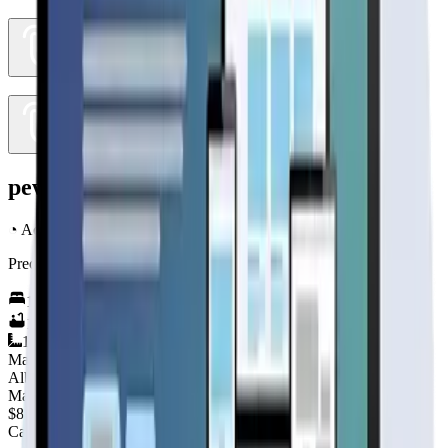
pewma
◔
Accesible
Precio y terminaciones de entrada
1
hab.
1
baños
15
m²
Material
es
Albañilería Industrializada
Madera
$8.000.000
+IVA
Cap. de fabricación este mes:
15/20