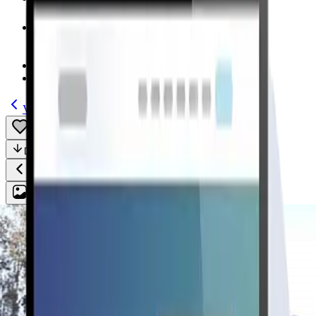
Modelos
(185)
Guías
Volver
Guardar
Compartir
Descripción
Todo
Plan