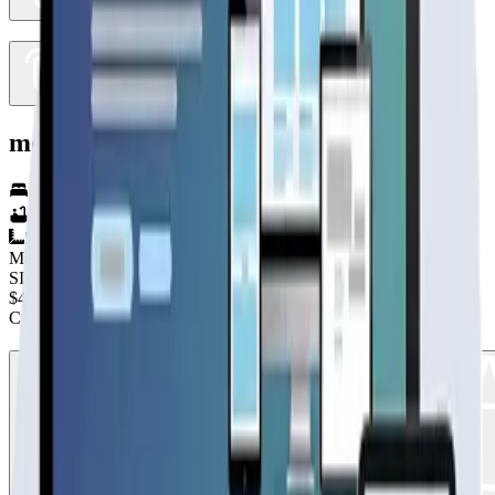
modelo villarrica
3
hab.
1
baños
54
m²
Material
SIN DEFINIR
$4.490.000
+IVA
Cap. de fabricación este mes:
N/D