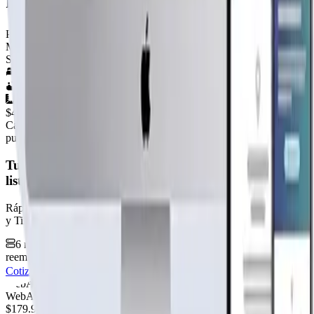
Por
Casas Lacustre
Ver perfil →
Material
SIN DEFINIR
3
hab.
1
baños
54
m²
$4.490.000
+IVA
Cap. fabricación este mes:
N/D
publicidad
Tu página web
lista hoy
Rápida, profesional, con la misma tecnología base que corre Netflix
y TikTok.
6 meses hosting gratis
·
Analytics incluidos
·
Satisfacción o
reembolso
Cotiza tu página web
Visitar página web
WebAgen.cl
WebAgen.cl
$179.900
50% inicial · 50% contra entrega