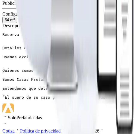
Publicidad de SoloPrefabricadas
Configuración
54
m²
Descripción
Reserva con un 50% y paga el resto al retirar

Detalles de tecnologías

Usamos exclusivamente madera sólida de construcción de 
Quienes somos

Somos Casas Prefabricadas Lacustre SPA, una empresa ded
Entendemos que detrás de la compra de la vivienda prefa
“El sueño de su casa propia a un precio justo.”
SoloPrefabricadas
Cotiza
Política de privacidad
Mis datos
2026