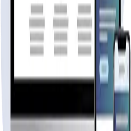
reembolso
Cotiza tu página web
Visitar página web
WebAgen.cl
WebAgen.cl
$179.900
50% inicial · 50% contra entrega
Publicidad de SoloPrefabricadas
Configuración
54
m²
Descripción
Reserva con un 50% y paga el resto al retirar

Detalles de tecnologías

Usamos exclusivamente madera sólida de construcción de 
Quienes somos

Somos Casas Prefabricadas Lacustre SPA, una empresa ded
Entendemos que detrás de la compra de la vivienda prefa
“El sueño de su casa propia a un precio justo.”
modelo villarrica