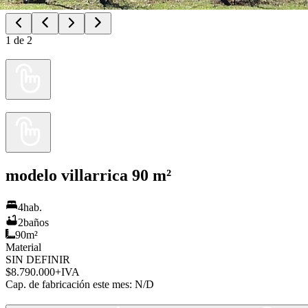
1
de
2
modelo villarrica 90 m²
4
hab.
2
baños
90
m²
Material
SIN DEFINIR
$8.790.000
+IVA
Cap. de fabricación este mes:
N/D