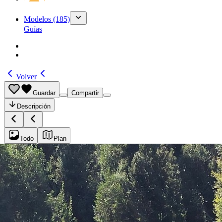
Modelos
(185)
Guías
Volver
Guardar
Compartir
Descripción
Todo
Plan