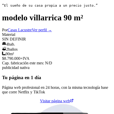
“El sueño de su casa propia a un precio justo.”
modelo villarrica 90 m²
Por
Casas Lacustre
Ver perfil →
Material
SIN DEFINIR
4
hab.
2
baños
90
m²
$8.790.000
+IVA
Cap. fabricación este mes:
N/D
publicidad nativa
Tu página en 1 día
Página web profesional en 24 horas, con la misma tecnología base
que corre
Netflix
y
TikTok
Cotiza tu página web
Visitar página web