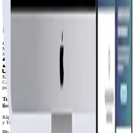
KIT Llave en mano

Este servicio consta de la entrega del inmueble complet
modelo mediterránea simple
Por
Rhouse
Ver perfil →
Material
SIN DEFINIR
2
hab.
1
baños
30
m²
$2.100.000
+IVA
Cap. fabricación este mes:
N/D
publicidad
Tu página web
lista hoy
Rápida, profesional, con la misma tecnología base que corre Netflix
y TikTok.
6 meses hosting gratis
·
Analytics incluidos
·
Satisfacción o