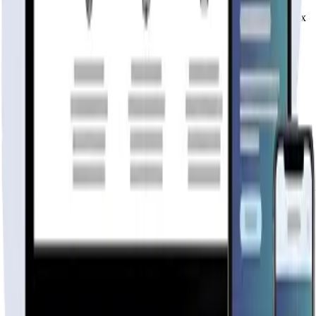
Rápida, profesional, con la misma tecnología base que corre Netflix
y TikTok.
6 meses hosting gratis
·
Analytics incluidos
·
Satisfacción o
reembolso
Cotiza tu página web
Visitar página web
WebAgen.cl
WebAgen.cl
$179.900
50% inicial · 50% contra entrega
Publicidad de SoloPrefabricadas
Configuración
30
m²
36
m²
42
m²
54
m²
72
m²
84
m²
115
m²
Descripción
Líderes en el mercado chileno de casas prefabricadas! T
KIT Inicial

Es el formato mas económico, consiste en paneles exteri
KIT Semi Full

Nuestro formato mas completo, consiste en agregar todo 