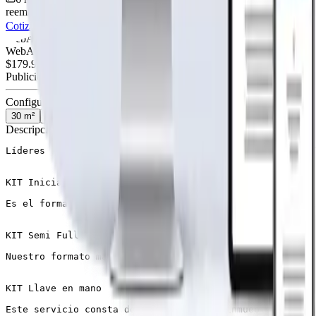
reembolso
Cotiza tu página web
Visitar página web
WebAgen.cl
WebAgen.cl
$179.900
50% inicial · 50% contra entrega
Publicidad de SoloPrefabricadas
Configuración
30
m²
36
m²
42
m²
54
m²
72
m²
84
m²
115
m²
Descripción
Líderes en el mercado chileno de casas prefabricadas! T
KIT Inicial

Es el formato mas económico, consiste en paneles exteri
KIT Semi Full

Nuestro formato mas completo, consiste en agregar todo 
KIT Llave en mano

Este servicio consta de la entrega del inmueble complet