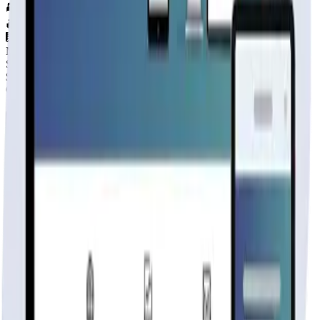
2
hab.
1
baños
30
m²
Material
SIN DEFINIR
$2.100.000
+IVA
Cap. de fabricación este mes:
N/D
Rhouse
Fabricante
publicidad
Tu página web
lista hoy