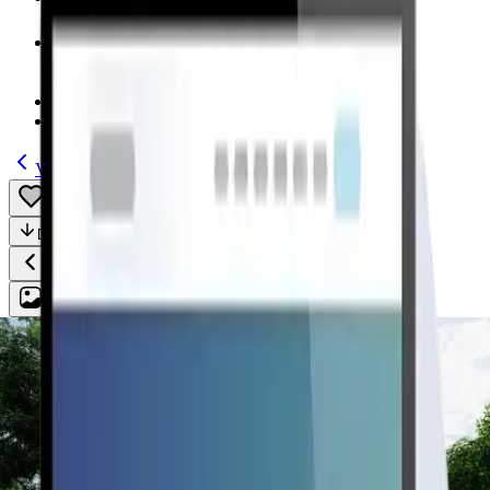
Modelos
(185)
Guías
Volver
Guardar
Compartir
Descripción
Todo
Plan