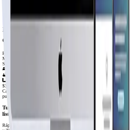
KIT Llave en mano

Este servicio consta de la entrega del inmueble complet
modelo mediterránea con
cubierta
Por
Rhouse
Ver perfil →
Material
SIN DEFINIR
2
hab.
1
baños
42
m²
$3.100.000
+IVA
Cap. fabricación este mes:
N/D
publicidad
Tu página web
lista hoy
Rápida, profesional, con la misma tecnología base que corre Netflix