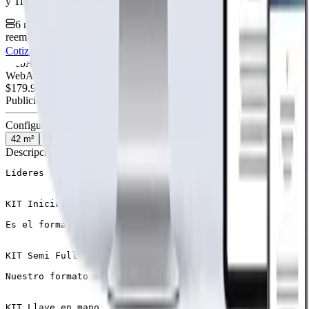
y TikTok.
6 meses hosting gratis
·
Analytics incluidos
·
Satisfacción o
reembolso
Cotiza tu página web
Visitar página web
WebAgen.cl
WebAgen.cl
$179.900
50% inicial · 50% contra entrega
Publicidad de SoloPrefabricadas
Configuración
42
m²
54
m²
72
m²
86
m²
Descripción
Líderes en el mercado chileno de casas prefabricadas! T
KIT Inicial

Es el formato mas económico, consiste en paneles exteri
KIT Semi Full

Nuestro formato mas completo, consiste en agregar todo 
KIT Llave en mano
