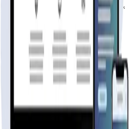
Rápida, profesional, con la misma tecnología base que corre Netflix
y TikTok.
6 meses hosting gratis
·
Analytics incluidos
·
Satisfacción o
reembolso
Cotiza tu página web
Visitar página web
WebAgen.cl
WebAgen.cl
$179.900
50% inicial · 50% contra entrega
Publicidad de SoloPrefabricadas
Configuración
42
m²
54
m²
72
m²
86
m²
Descripción
Líderes en el mercado chileno de casas prefabricadas! T
KIT Inicial

Es el formato mas económico, consiste en paneles exteri
KIT Semi Full

Nuestro formato mas completo, consiste en agregar todo 