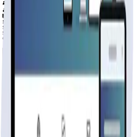
2
hab.
1
baños
42
m²
Material
SIN DEFINIR
$3.100.000
+IVA
Cap. de fabricación este mes:
N/D
Rhouse
Fabricante
publicidad
Tu página web
lista hoy