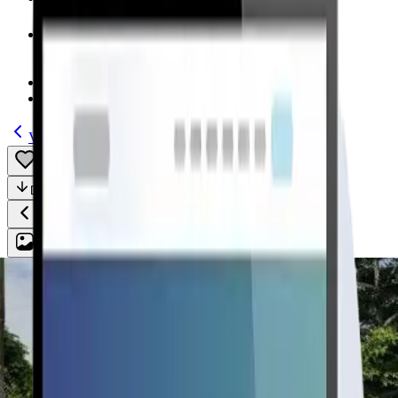
Modelos
(185)
Guías
Volver
Guardar
Compartir
Descripción
Todo
Plan