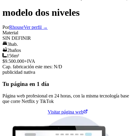
modelo dos niveles
Por
Rhouse
Ver perfil →
Material
SIN DEFINIR
3
hab.
2
baños
156
m²
$9.500.000
+IVA
Cap. fabricación este mes:
N/D
publicidad nativa
Tu página en 1 día
Página web profesional en 24 horas, con la misma tecnología base
que corre
Netflix
y
TikTok
Cotiza tu página web
Visitar página web