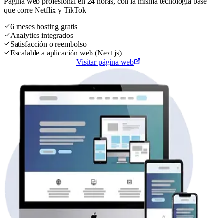
Página web profesional en 24 horas, con la misma tecnología base
que corre
Netflix
y
TikTok
6 meses hosting gratis
Analytics integrados
Satisfacción o reembolso
Escalable a aplicación web (Next.js)
Cotiza tu página web
Visitar página web