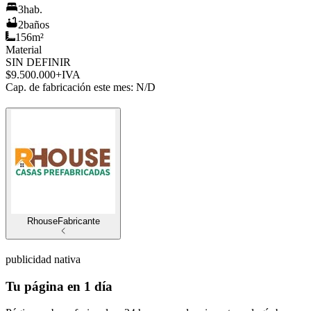
3
hab.
2
baños
156
m²
Material
SIN DEFINIR
$9.500.000
+IVA
Cap. de fabricación este mes:
N/D
Rhouse
Fabricante
publicidad nativa
Tu página en 1 día