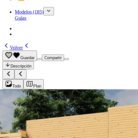
Modelos
(185)
Guías
Volver
Guardar
Compartir
Descripción
Todo
Plan