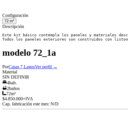
Configuración
72
m²
Descripción
Este kit básico contempla los paneles y materiales desc
Todos los paneles exteriores son construidos con liston
modelo 72_1a
Por
Casas 7 Lagos
Ver perfil →
Material
SIN DEFINIR
4
hab.
2
baños
72
m²
$4.850.000
+IVA
Cap. fabricación este mes:
N/D