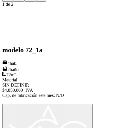
1
de
2
modelo 72_1a
4
hab.
2
baños
72
m²
Material
SIN DEFINIR
$4.850.000
+IVA
Cap. de fabricación este mes:
N/D