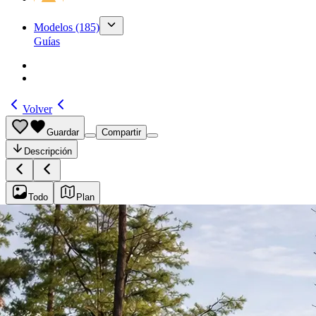
Modelos
(185)
Guías
Volver
Guardar
Compartir
Descripción
Todo
Plan