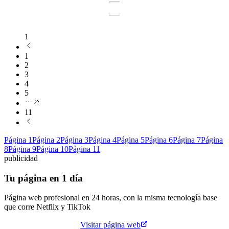
1
1
2
3
4
5
11
Página
1
Página
2
Página
3
Página
4
Página
5
Página
6
Página
7
Página
8
Página
9
Página
10
Página
11
publicidad
Tu página en 1 día
Página web profesional en 24 horas, con la misma tecnología base
que corre
Netflix
y
TikTok
Cotiza tu página web
Visitar página web