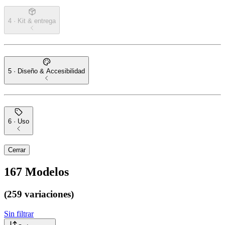
4 · Kit & entrega
5 · Diseño & Accesibilidad
6 · Uso
Cerrar
167
Modelos
(259 variaciones)
Sin filtrar