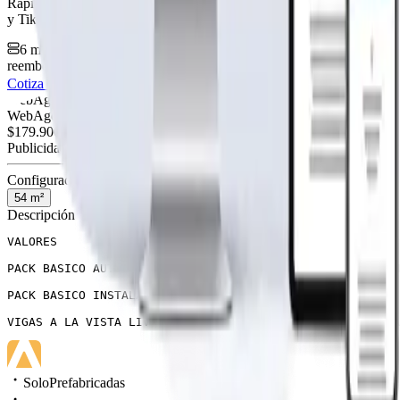
Rápida, profesional, con la misma tecnología base que corre Netflix
y TikTok.
6 meses hosting gratis
·
Analytics incluidos
·
Satisfacción o
reembolso
Cotiza tu página web
Visitar página web
WebAgen.cl
WebAgen.cl
$179.900
50% inicial · 50% contra entrega
Publicidad de SoloPrefabricadas
Configuración
54
m²
Descripción
VALORES

PACK BASICO AUTOCONSTRUCCION $3.290.000.– PUESTO EN CAM
PACK BASICO INSTALADO $8.990.000.- / INCLUYE RADIER 20 
VIGAS A LA VISTA LIVING Y COMEDOR $1.000.000.- ADICIONA
SoloPrefabricadas