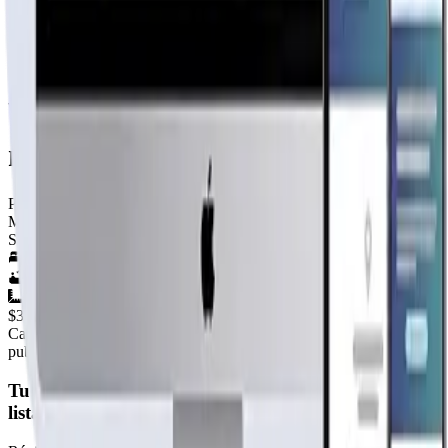
VALORES

PACK BASICO AUTOCONSTRUCCION $3.290.000.– PUESTO EN CAM
PACK BASICO INSTALADO $8.990.000.- / INCLUYE RADIER 20 
VIGAS A LA VISTA LIVING Y COMEDOR $1.000.000.- ADICIONA
modelo 54m2 6 aguas
Por
Casas Valdivia
Ver perfil →
Material
SIN DEFINIR
3
hab.
1
baños
54
m²
$3.290.000
+IVA
Cap. fabricación este mes:
N/D
publicidad
Tu página web
lista hoy