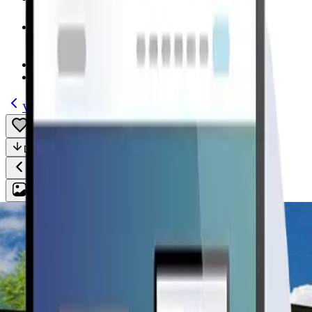
Modelos
(185)
Guías
Volver
Guardar
Compartir
Descripción
Todo
Plan