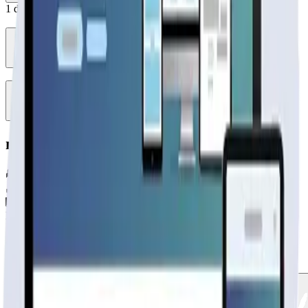
1
de
2
modelo 54m2 6 aguas
3
hab.
1
baños
54
m²
Material
SIN DEFINIR
$3.290.000
+IVA
Cap. de fabricación este mes:
N/D