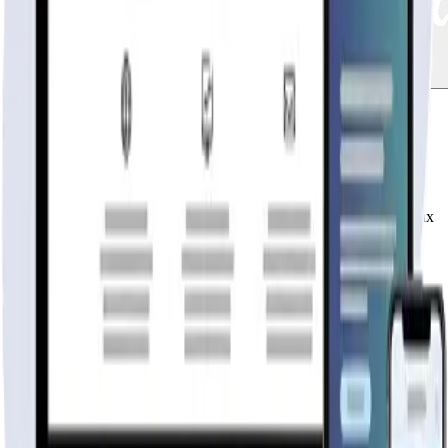
Casas Valdivia
Fabricante
publicidad
Tu página web
lista hoy
Rápida, profesional, con la misma tecnología base que corre Netflix
y TikTok.
6 meses hosting gratis
·
Analytics incluidos
·
Satisfacción o
reembolso
Cotiza tu página web
Visitar página web
WebAgen.cl
WebAgen.cl
$179.900
50% inicial · 50% contra entrega
Publicidad de SoloPrefabricadas
Configuración
54
m²
Descripción