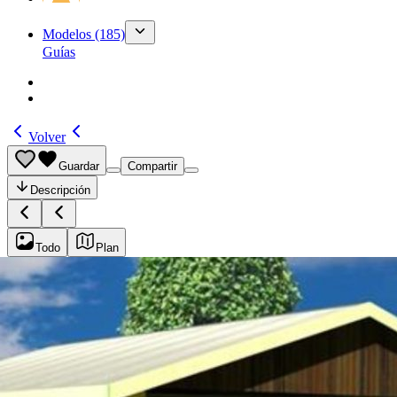
Modelos
(185)
Guías
Volver
Guardar
Compartir
Descripción
Todo
Plan