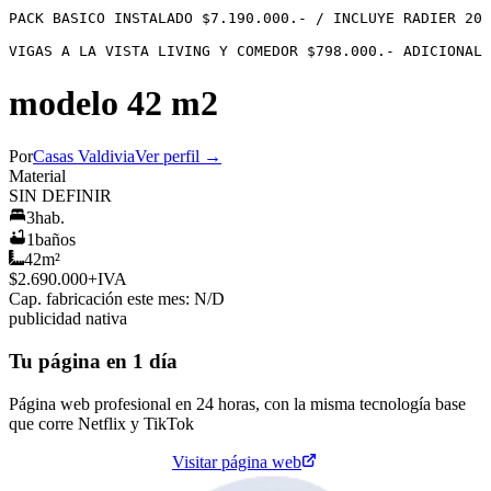
PACK BASICO INSTALADO $7.190.000.- / INCLUYE RADIER 20 
VIGAS A LA VISTA LIVING Y COMEDOR $798.000.- ADICIONAL
modelo 42 m2
Por
Casas Valdivia
Ver perfil →
Material
SIN DEFINIR
3
hab.
1
baños
42
m²
$2.690.000
+IVA
Cap. fabricación este mes:
N/D
publicidad nativa
Tu página en 1 día
Página web profesional en 24 horas, con la misma tecnología base
que corre
Netflix
y
TikTok
Cotiza tu página web
Visitar página web