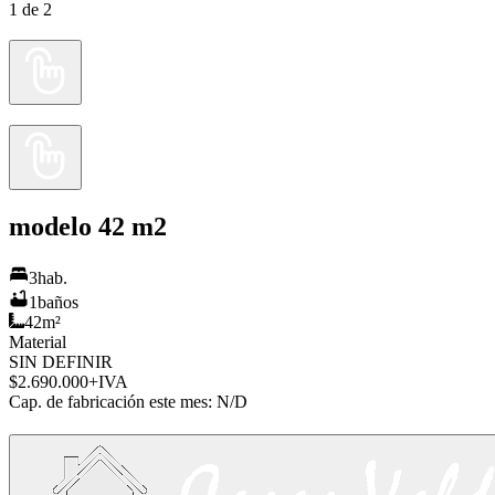
1
de
2
modelo 42 m2
3
hab.
1
baños
42
m²
Material
SIN DEFINIR
$2.690.000
+IVA
Cap. de fabricación este mes:
N/D