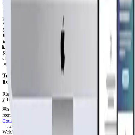
modelo 4 aguas 101
Por
Casa de Madera
Ver perfil →
Material
SIN DEFINIR
4
hab.
2
baños
101
m²
$5.290.000
+IVA
Cap. fabricación este mes:
N/D
publicidad
Tu página web
lista hoy
Rápida, profesional, con la misma tecnología base que corre Netflix
y TikTok.
6 meses hosting gratis
·
Analytics incluidos
·
Satisfacción o
reembolso
Cotiza tu página web
Visitar página web
WebAgen.cl
WebAgen.cl