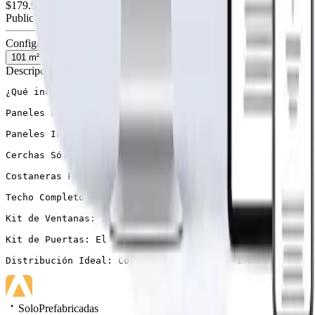
$179.900
50% inicial · 50% contra entrega
Publicidad de SoloPrefabricadas
Configuración
101
m²
Descripción
¿Qué incluye?

Paneles Exteriores Robustos: Fabricados en madera de 2″
Paneles Interiores de Calidad: Construidos también en m
Cerchas Sólidas: Utilizamos madera de 1″x5″ pulgadas pa
Costaneras Funcionales: Incluidas en el diseño, las cos
Techo Completo de Zinc: El techo de zinc acanalado de 0
Kit de Ventanas: Incluye un conjunto de ventanas diseña
Kit de Puertas: El kit de puertas proporciona seguridad
Distribución Ideal: Con 3 habitaciones y 1 baño, esta c
SoloPrefabricadas