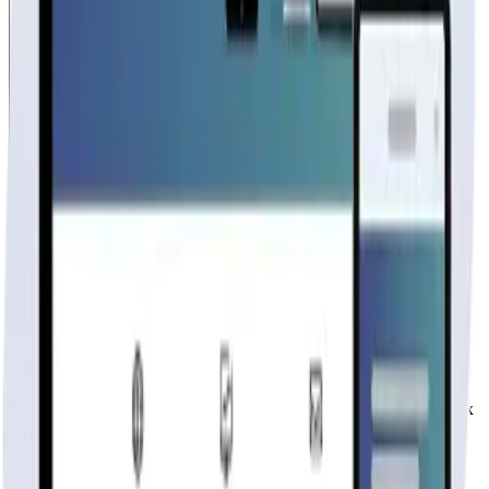
Casa de Madera
Fabricante
publicidad
Tu página web
lista hoy
Rápida, profesional, con la misma tecnología base que corre Netflix
y TikTok.
6 meses hosting gratis
·
Analytics incluidos
·
Satisfacción o
reembolso