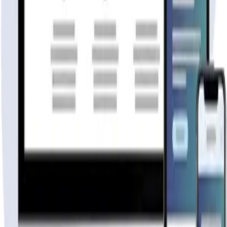
Cotiza tu página web
Visitar página web
WebAgen.cl
WebAgen.cl
$179.900
50% inicial · 50% contra entrega
Publicidad de SoloPrefabricadas
Configuración
101
m²
Descripción
¿Qué incluye?

Paneles Exteriores Robustos: Fabricados en madera de 2″
Paneles Interiores de Calidad: Construidos también en m
Cerchas Sólidas: Utilizamos madera de 1″x5″ pulgadas pa
Costaneras Funcionales: Incluidas en el diseño, las cos
Techo Completo de Zinc: El techo de zinc acanalado de 0
Kit de Ventanas: Incluye un conjunto de ventanas diseña
Kit de Puertas: El kit de puertas proporciona seguridad
Distribución Ideal: Con 3 habitaciones y 1 baño, esta c