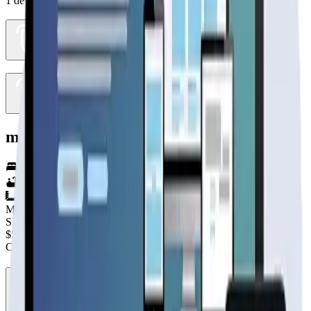
1
de
2
modelo 4 aguas 101
4
hab.
2
baños
101
m²
Material
SIN DEFINIR
$5.290.000
+IVA
Cap. de fabricación este mes:
N/D