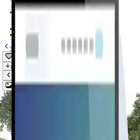
Modelos
(185)
Guías
Volver
Guardar
Compartir
Descripción
Todo
Plan