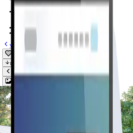
Modelos
(185)
Guías
Volver
Guardar
Compartir
Descripción
Todo
Plan