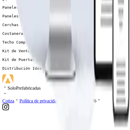
Paneles Exteriores Robustos: Fabricados en madera de 2″
Paneles Interiores de Calidad: Construidos también en m
Cerchas Sólidas: Utilizamos madera de 1″x5″ pulgadas pa
Costaneras Funcionales: Incluidas en el diseño, las cos
Techo Completo de Zinc: El techo de zinc acanalado de 0
Kit de Ventanas: Incluye un conjunto de ventanas diseña
Kit de Puertas: El kit de puertas proporciona seguridad
Distribución Ideal: Con 3 habitaciones y 1 baño, esta c
SoloPrefabricadas
Cotiza
Política de privacidad
Mis datos
2026