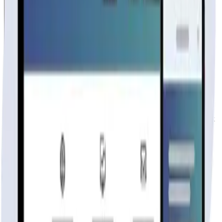
Casa de Madera
Fabricante
publicidad
Tu página web
lista hoy
Rápida, profesional, con la misma tecnología base que corre Netflix
y TikTok.
6 meses hosting gratis
·
Analytics incluidos
·
Satisfacción o
reembolso
Cotiza tu página web
Visitar página web
WebAgen.cl
WebAgen.cl
$179.900
50% inicial · 50% contra entrega
Publicidad de SoloPrefabricadas
Configuración
90
m²