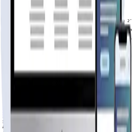
Descripción
¿Qué incluye?

Paneles Exteriores Robustos: Fabricados en madera de 2″
Paneles Interiores de Calidad: Construidos también en m
Cerchas Sólidas: Utilizamos madera de 1″x5″ pulgadas pa
Costaneras Funcionales: Incluidas en el diseño, las cos
Techo Completo de Zinc: El techo de zinc acanalado de 0
Kit de Ventanas: Incluye un conjunto de ventanas diseña
Kit de Puertas: El kit de puertas proporciona seguridad
Distribución Ideal: Con 3 habitaciones y 1 baño, esta c
modelo 2 aguas millantú 90
Por
Casa de Madera
Ver perfil →
Material
SIN DEFINIR
3
hab.