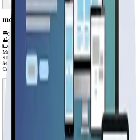
modelo 2 aguas millantú 90
3
hab.
2
baños
90
m²
Material
SIN DEFINIR
$4.720.000
+IVA
Cap. de fabricación este mes:
N/D