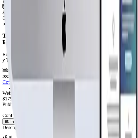
2
baños
90
m²
$4.720.000
+IVA
Cap. fabricación este mes:
N/D
publicidad
Tu página web
lista hoy
Rápida, profesional, con la misma tecnología base que corre Netflix
y TikTok.
6 meses hosting gratis
·
Analytics incluidos
·
Satisfacción o
reembolso
Cotiza tu página web
Visitar página web
WebAgen.cl
WebAgen.cl
$179.900
50% inicial · 50% contra entrega
Publicidad de SoloPrefabricadas
Configuración
90
m²
Descripción
¿Qué incluye?
