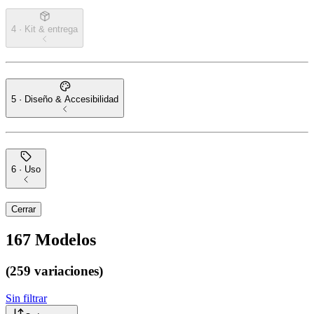
4 · Kit & entrega
5 · Diseño & Accesibilidad
6 · Uso
Cerrar
167
Modelos
(259 variaciones)
Sin filtrar