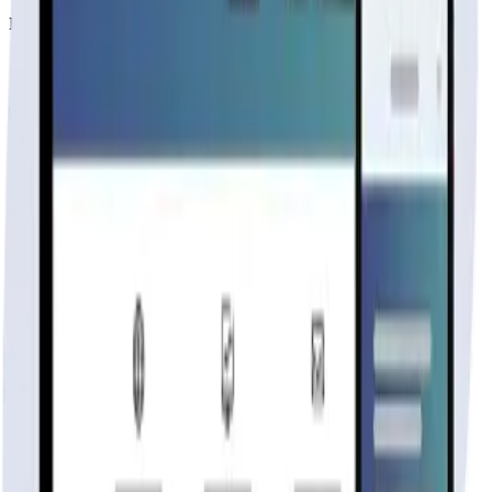
modelo 108_1a
6
hab.
2
baños
108
m²
Material
SIN DEFINIR
$6.100.000
+IVA
Cap. de fabricación este mes:
N/D