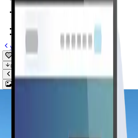
Modelos
(185)
Guías
Volver
Guardar
Compartir
Descripción
Todo
Plan