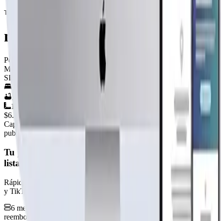
Todos los paneles exteriores son construidos con liston
modelo 108_1a
Por
Casas 7 Lagos
Ver perfil →
Material
SIN DEFINIR
6
hab.
2
baños
108
m²
$6.100.000
+IVA
Cap. fabricación este mes:
N/D
publicidad
Tu página web
lista hoy
Rápida, profesional, con la misma tecnología base que corre Netflix
y TikTok.
6 meses hosting gratis
·
Analytics incluidos
·
Satisfacción o
reembolso