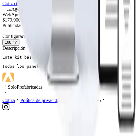
Cotiza tu página web
Visitar página web
WebAgen.cl
WebAgen.cl
$179.900
50% inicial · 50% contra entrega
Publicidad de SoloPrefabricadas
Configuración
108
m²
Descripción
Este kit básico contempla los paneles y materiales desc
Todos los paneles exteriores son construidos con liston
SoloPrefabricadas
Cotiza
Política de privacidad
Mis datos
2026