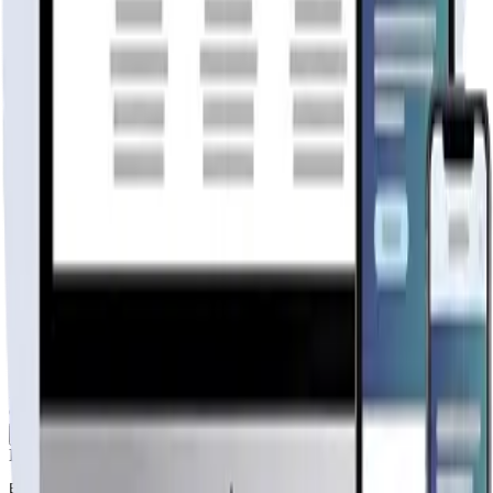
Casas 7 Lagos
Fabricante
publicidad
Tu página web
lista hoy
Rápida, profesional, con la misma tecnología base que corre Netflix
y TikTok.
6 meses hosting gratis
·
Analytics incluidos
·
Satisfacción o
reembolso
Cotiza tu página web
Visitar página web
WebAgen.cl
WebAgen.cl
$179.900
50% inicial · 50% contra entrega
Publicidad de SoloPrefabricadas
Configuración
108
m²
Descripción
Este kit básico contempla los paneles y materiales desc