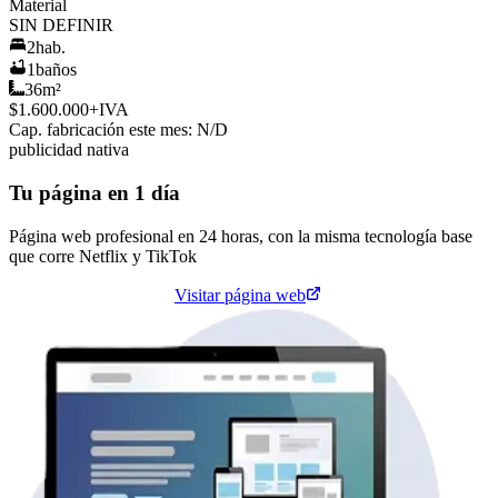
Material
SIN DEFINIR
2
hab.
1
baños
36
m²
$1.600.000
+IVA
Cap. fabricación este mes:
N/D
publicidad nativa
Tu página en 1 día
Página web profesional en 24 horas, con la misma tecnología base
que corre
Netflix
y
TikTok
Cotiza tu página web
Visitar página web