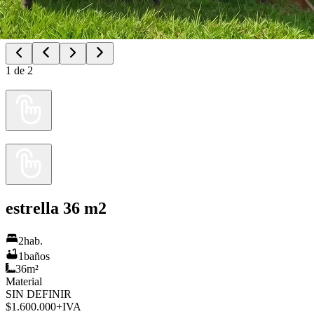
1
de
2
estrella 36 m2
2
hab.
1
baños
36
m²
Material
SIN DEFINIR
$1.600.000
+IVA