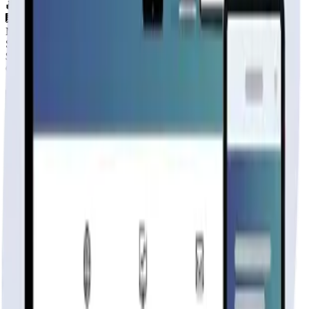
2
baños
72
m²
Material
SIN DEFINIR
$3.300.000
+IVA
Cap. de fabricación este mes:
N/D
Casas Huelquen(HCA)
Fabricante
publicidad
Tu página web