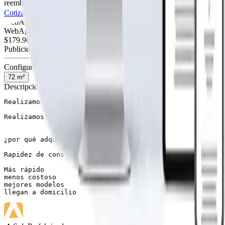
reembolso
Cotiza tu página web
Visitar página web
WebAgen.cl
WebAgen.cl
$179.900
50% inicial · 50% contra entrega
Publicidad de SoloPrefabricadas
Configuración
72
m²
Descripción
Realizamos modelos personalizados

Realizamos modelos personalizados para que se ajusten a
¿por qué adquirir una casa prefabricada

Rapidez de construcción: El tiempo de construcción de u
Más rápido

menos costoso

mejores modelos

llegan a domicilio