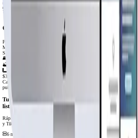
menos costoso

mejores modelos

llegan a domicilio
caupolicán 72 m2
Por
Casas Huelquen(HCA)
Ver perfil →
Material
SIN DEFINIR
4
hab.
2
baños
72
m²
$3.300.000
+IVA
Cap. fabricación este mes:
N/D
publicidad
Tu página web
lista hoy
Rápida, profesional, con la misma tecnología base que corre Netflix
y TikTok.
6 meses hosting gratis
·
Analytics incluidos
·
Satisfacción o