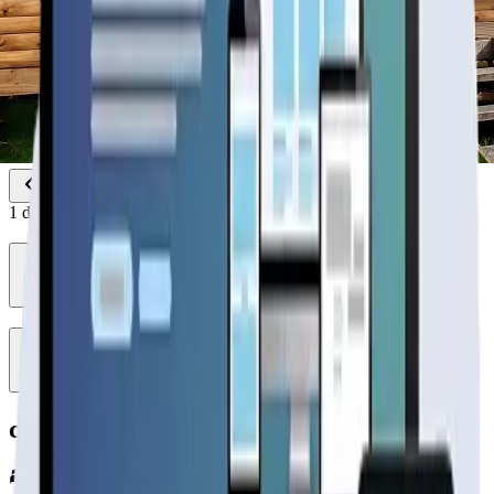
1
de
2
caupolicán 72 m2
4
hab.