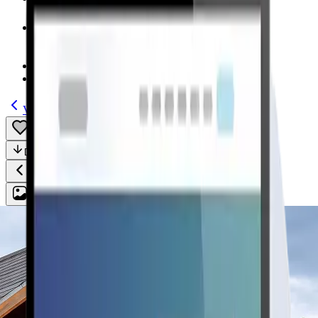
Modelos
(185)
Guías
Volver
Guardar
Compartir
Descripción
Todo
Plan