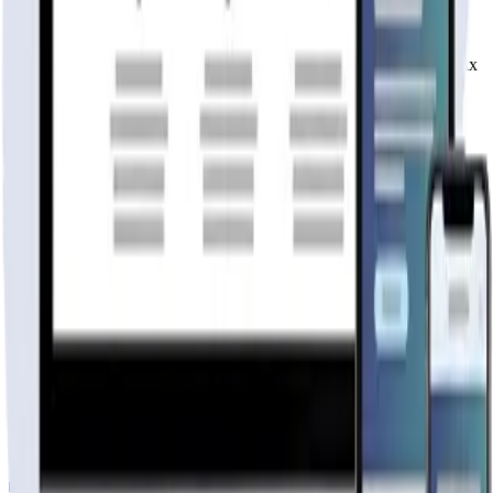
lista hoy
Rápida, profesional, con la misma tecnología base que corre Netflix
y TikTok.
6 meses hosting gratis
·
Analytics incluidos
·
Satisfacción o
reembolso
Cotiza tu página web
Visitar página web
WebAgen.cl
WebAgen.cl
$179.900
50% inicial · 50% contra entrega
Publicidad de SoloPrefabricadas
Configuración
72
m²
Descripción
Realizamos modelos personalizados

Realizamos modelos personalizados para que se ajusten a
¿por qué adquirir una casa prefabricada

Rapidez de construcción: El tiempo de construcción de u
Más rápido
