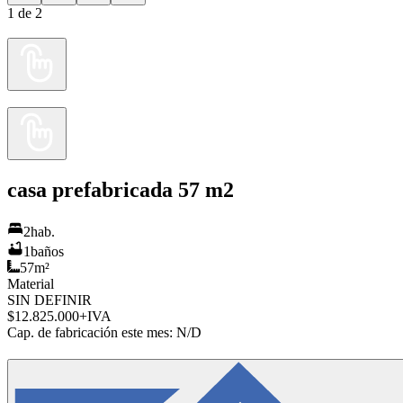
1
de
2
casa prefabricada 57 m2
2
hab.
1
baños
57
m²
Material
SIN DEFINIR
$12.825.000
+IVA
Cap. de fabricación este mes:
N/D