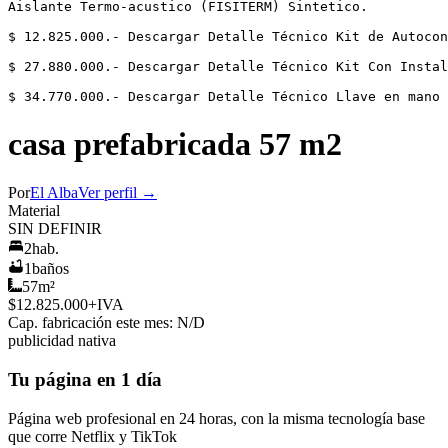
Aislante Termo-acustico (FISITERM) Sintetico.

$ 12.825.000.- Descargar Detalle Técnico Kit de Autocon
$ 27.880.000.- Descargar Detalle Técnico Kit Con Instal
$ 34.770.000.- Descargar Detalle Técnico Llave en mano
casa prefabricada 57 m2
Por
El Alba
Ver perfil →
Material
SIN DEFINIR
2
hab.
1
baños
57
m²
$12.825.000
+IVA
Cap. fabricación este mes:
N/D
publicidad nativa
Tu página en 1 día
Página web profesional en 24 horas, con la misma tecnología base
que corre
Netflix
y
TikTok