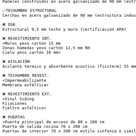
Paneles construidos en acero galvanizado de 90 mm (estr
✅TECHUMBRE ESTRUCTURAL

Cerchas en acero galvanizado de 90 mm (estructura indus
❌ OSB

Estructural 9,5 mm techo y muro (certificación APA)

❌ REVESTIMIENTO INT.

«Muros yeso cartón 15 mm

Zonas húmedas yeso cartón 12,5 mm RH

Cielo yeso cartón 10 mm»

❌ AISLACIÓN

Aislante térmico y absorbente acústico (fisiterm) 55 mm
❌ TECHUMBRE REVEST.

«Impermeabilizante

Membrana asfáltica»

❌ REVESTIMIENTO EXT.

«Vinyl Siding

Fijaciones

Fieltro asfáltico»

❌ PUERTAS

«Puerta principal de acceso de 80 x 200 cm

Puerta de salida cocina 70 x 200 cm

Puertas de interior 70 x 200 cm estilo sinfonía o simil