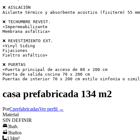
❌ AISLACIÓN

Aislante térmico y absorbente acústico (fisiterm) 55 mm
❌ TECHUMBRE REVEST.

«Impermeabilizante

Membrana asfáltica»

❌ REVESTIMIENTO EXT.

«Vinyl Siding

Fijaciones

Fieltro asfáltico»

❌ PUERTAS

«Puerta principal de acceso de 80 x 200 cm

Puerta de salida cocina 70 x 200 cm

Puertas de interior 70 x 200 cm estilo sinfonía o simil
casa prefabricada 134 m2
Por
Cprefabricadas
Ver perfil →
Material
SIN DEFINIR
3
hab.
3
baños
134
m²