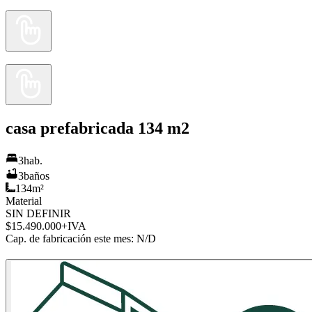
casa prefabricada 134 m2
3
hab.
3
baños
134
m²
Material
SIN DEFINIR
$15.490.000
+IVA
Cap. de fabricación este mes:
N/D