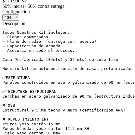
$179.900
50% inicial · 50% contra entrega
Configuración
134
m²
Descripción
Todos Nuestros Kit incluyen:

– Planos enumerados

– Plano de radier (entrega con reserva)

– Capacitación de armado

– Asesoría en todo el proceso.

Casa Prefabricada 134mts2 y 56 mts2 de cobertizo

Nuestro kit de autoconstrucción de casas prefabricadas 
✅ESTRUCTURA

Paneles construidos en acero galvanizado de 90 mm (estr
✅TECHUMBRE ESTRUCTURAL

Cerchas en acero galvanizado de 90 mm (estructura indus
❌ OSB

Estructural 9,5 mm techo y muro (certificación APA)

❌ REVESTIMIENTO INT.

«Muros yeso cartón 15 mm

Zonas húmedas yeso cartón 12,5 mm RH

Cielo yeso cartón 10 mm»
