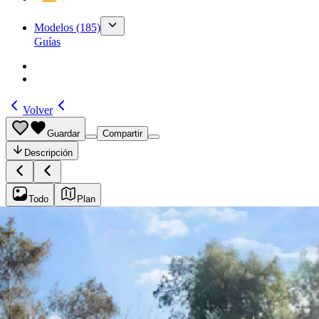
Modelos
(185)
Guías
Volver
Guardar
Compartir
Descripción
Todo
Plan