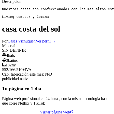
Descripción
Nuestras casas son confeccionadas con los más altos est
Living comedor y Cocina
casa costa del sol
Por
Casas Vichuquen
Ver perfil →
Material
SIN DEFINIR
4
hab.
3
baños
182
m²
$52.166.510
+IVA
Cap. fabricación este mes:
N/D
publicidad nativa
Tu página en 1 día
Página web profesional en 24 horas, con la misma tecnología base
que corre
Netflix
y
TikTok
Cotiza tu página web
Visitar página web