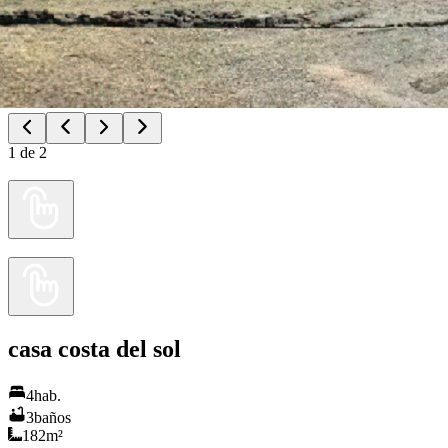
1
de
2
casa costa del sol
4
hab.
3
baños
182
m²