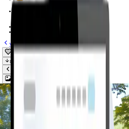
Modelos
(185)
Guías
Volver
Guardar
Compartir
Descripción
Todo
Plan