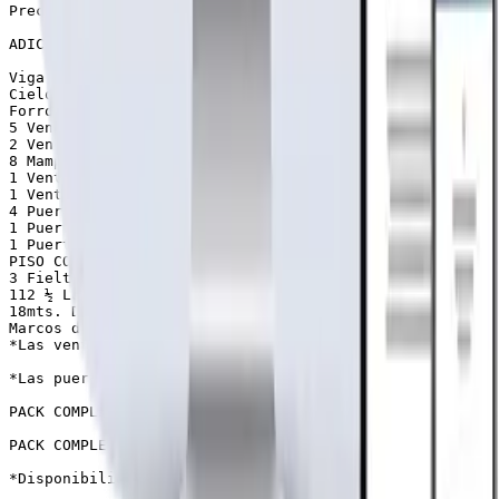
Precio puesta en fábrica $5.290.000.-

ADICIONALES no incluidas en kit básico. Puede armar el 
Viga a la Vista (living comedor)      $740.000

Cielo Completo + Aislante               $650.000

Forro completo + Aislante            $1.250.000

5 Ventanas Madera 1.50×1.50        $500.000

2 Ventanales Madera 1.50×2.0       $250.000

8 Mampara Madera 0.20×1.50        $360.000

1 Ventana Madera 0.50×1.0              $45.000

1 Ventana Aluminio 0.50×1.0            $60.000

4 Puertas interior 0.70×2.0              $120.000

1 Puerta Cocina    0.70×2.0             $120.000

1 Puerta Principal 0.80×2.0             $130.000

PISO COMPLETO (Pilote + Vigas bruta + Planchas terciado
3 Fieltro techo 40/10                          $53.000

112 ½ Lunas p/tapacan                    $540.000

18mts. De caballetes (Limahoyas)   $100.000

Marcos de puertas y ventanas         $472.000

*Las ventanas en maderas vienen sin los vidrio

*Las puertas vienen sin bisagras y chapas

PACK COMPLETO SIN PISO PARA INSTALAR SOBRE SU RADIER $1
PACK COMPLETO CON PISO DE MADERA $12.670.000-.

*Disponibilidad de despacho a todo Chile con un cobro a