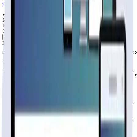
Cotiza tu página web
Visitar página web
WebAgen.cl
WebAgen.cl
$179.900
50% inicial · 50% contra entrega
Publicidad de SoloPrefabricadas
Configuración
63
m²
Descripción
DISTRIBUCIÓN: 3 dormitorios, 1 baño, living comedor, co
CONTENIDO DE PACK BÁSICO

Paneles exteriores tabiqueria 2×3, forrados con medias 
Paneles interiores tabiqueria 2×3, forrados con tabla t
Cerchas tradicionales 1.50 alt

Cerchas tipo A 1.50 alt.

Costaneras 1×4

Planchas de zinc, cubierta acanalada  (0.35 x3, 66)

Caballetes de zinc para cumbrera, espesor 0.35mm

Medias lunas impregnada para forrar cerchas delanteras 
Tirafondos

Precio puesta en fábrica $5.290.000.-

ADICIONALES no incluidas en kit básico. Puede armar el 
Viga a la Vista (living comedor)      $740.000

Cielo Completo + Aislante               $650.000
