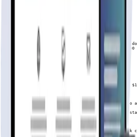
Forro completo + Aislante            $1.250.000

5 Ventanas Madera 1.50×1.50        $500.000

2 Ventanales Madera 1.50×2.0       $250.000

8 Mampara Madera 0.20×1.50        $360.000

1 Ventana Madera 0.50×1.0              $45.000

1 Ventana Aluminio 0.50×1.0            $60.000

4 Puertas interior 0.70×2.0              $120.000

1 Puerta Cocina    0.70×2.0             $120.000

1 Puerta Principal 0.80×2.0             $130.000

PISO COMPLETO (Pilote + Vigas bruta + Planchas terciado
3 Fieltro techo 40/10                          $53.000

112 ½ Lunas p/tapacan                    $540.000

18mts. De caballetes (Limahoyas)   $100.000

Marcos de puertas y ventanas         $472.000

*Las ventanas en maderas vienen sin los vidrio

*Las puertas vienen sin bisagras y chapas

PACK COMPLETO SIN PISO PARA INSTALAR SOBRE SU RADIER $1
PACK COMPLETO CON PISO DE MADERA $12.670.000-.

*Disponibilidad de despacho a todo Chile con un cobro a
El Pack Básico no incluye piso, cielo, vigas a la vista
El forro es por un lado de los paneles.

Contamos con servicio de armado, Pack básico u/o Pack c