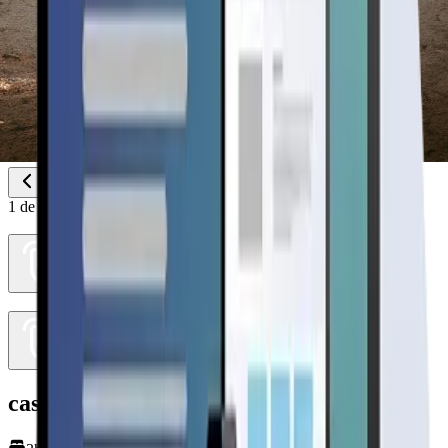
1
de
2
casa 63mts2 (6 agua)