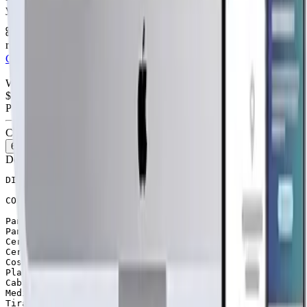
y TikTok.
6 meses hosting gratis
·
Analytics incluidos
·
Satisfacción o
reembolso
Cotiza tu página web
Visitar página web
WebAgen.cl
WebAgen.cl
$179.900
50% inicial · 50% contra entrega
Publicidad de SoloPrefabricadas
Configuración
63
m²
Descripción
DISTRIBUCIÓN: 3 dormitorios, 1 baño, living comedor, co
CONTENIDO DE PACK BÁSICO

Paneles exteriores tabiqueria 2×3, forrados con medias 
Paneles interiores tabiqueria 2×3, forrados con tabla t
Cerchas tradicionales 1.50 alt

Cerchas tipo A 1.50 alt.

Costaneras 1×4

Planchas de zinc, cubierta acanalada  (0.35 x3, 66)

Caballetes de zinc para cumbrera, espesor 0.35mm

Medias lunas impregnada para forrar cerchas delanteras 
Tirafondos
