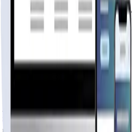
No tenemos la modalidad de llave en mano

No incluye flete en ninguno de los Pack de Ventas, es u
Los planos proporcionados por CASAS EL MIRADOR son un f
Todo permiso y o trámites de edificación son por cuenta
casa 63mts2 (6 agua)
Por
Casas el Mirador
Ver perfil →
Material
SIN DEFINIR
3
hab.
1
baños
63
m²
$5.290.000
+IVA
Cap. fabricación este mes:
N/D
publicidad
Tu página web
lista hoy
Rápida, profesional, con la misma tecnología base que corre Netflix