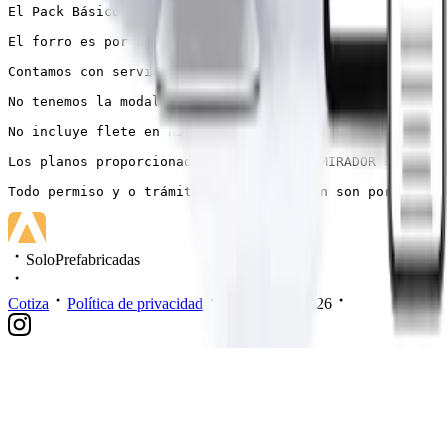
El Pack Básico no incluye piso, cielo, vigas a la vista
El forro es por un lado de los paneles.

Contamos con servicio de armado, Pack básico u/o Pack c
No tenemos la modalidad de llave en mano

No incluye flete en ninguno de los Pack de Ventas, es u
Los planos proporcionados por CASAS EL MIRADOR son un f
Todo permiso y o trámites de edificación son por cuenta
SoloPrefabricadas
Cotiza
Política de privacidad
Mis datos
2026