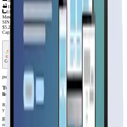
3
hab.
1
baños
63
m²
Material
SIN DEFINIR
$5.290.000
+IVA
Cap. de fabricación este mes:
N/D
Casas el Mirador
Fabricante
publicidad
Tu página web
lista hoy
Rápida, profesional, con la misma tecnología base que corre Netflix
y TikTok.
6 meses hosting gratis
·
Analytics incluidos
·
Satisfacción o
reembolso