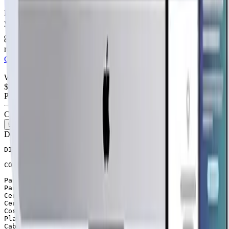
Rápida, profesional, con la misma tecnología base que corre Netflix
y TikTok.
6 meses hosting gratis
·
Analytics incluidos
·
Satisfacción o
reembolso
Cotiza tu página web
Visitar página web
WebAgen.cl
WebAgen.cl
$179.900
50% inicial · 50% contra entrega
Publicidad de SoloPrefabricadas
Configuración
54
m²
Descripción
DISTRIBUCIÓN: 3 dormitorios, 1 baño, living comedor, co
CONTENIDO DE PACK BÁSICO

Paneles exteriores forrados tabiqueria 2×3, con medias 
Paneles interiores tabiqueria 2×3, forrados con tabla t
Cerchas tradicionales 1.50 alt.

Cerchas tipo A 1.50 alt.

Costaneras 1×4

Planchas de zinc, cubierta acanalada (0.35 x3.66)

Caballetes de zinc para cumbrera, espesor 0.35mm
