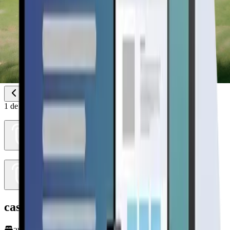
1
de
2
casa 54mts2 (6 agua)