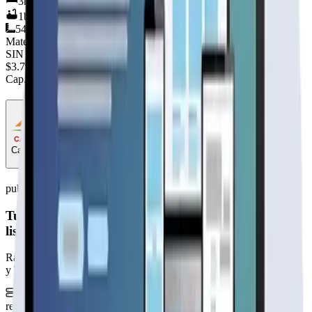
3
hab.
1
baños
54
m²
Material
SIN DEFINIR
$3.790.000
+IVA
Cap. de fabricación este mes:
N/D
Casas el Mirador
Fabricante
publicidad
Tu página web
lista hoy
Rápida, profesional, con la misma tecnología base que corre Netflix
y TikTok.
6 meses hosting gratis
·
Analytics incluidos
·
Satisfacción o
reembolso