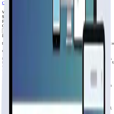
Cotiza tu página web
Visitar página web
WebAgen.cl
WebAgen.cl
$179.900
50% inicial · 50% contra entrega
Publicidad de SoloPrefabricadas
Configuración
54
m²
Descripción
DISTRIBUCIÓN: 3 dormitorios, 1 baño, living comedor, co
CONTENIDO DE PACK BÁSICO

Paneles exteriores forrados tabiqueria 2×3, con medias 
Paneles interiores tabiqueria 2×3, forrados con tabla t
Cerchas tradicionales 1.50 alt.

Cerchas tipo A 1.50 alt.

Costaneras 1×4

Planchas de zinc, cubierta acanalada (0.35 x3.66)

Caballetes de zinc para cumbrera, espesor 0.35mm

Medias lunas impregnada para forrar cerchas delanteras 
Tirafondos

Precio puesta en fábrica $4.790.000.-

PRECIO OFERTA: $3.790.000-. (Solo 2 unidades)

ADICIONALES no incluidas en kit básico. Puede armar el 