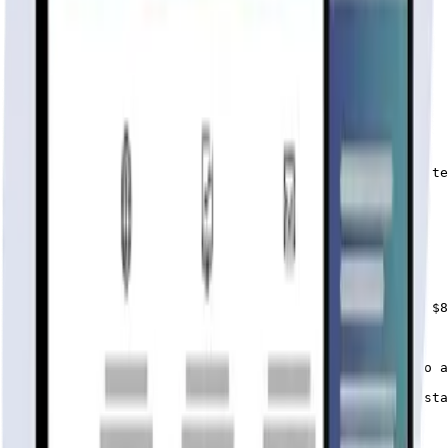
Viga a la Vista (living comedor)   $650.000

Cielo Completo + Aislante            $560.000

Forro completo + Aislante            $990.000

5 Ventanas Madera 1.50×1.50     $500.000

8 Mampara Madera 0.20×1.50     $360.000 

2 Ventanales Madera 1.50×2.0    $250.000

1 Ventana Madera 0.50×1.0           $45.000

1 Ventana Aluminio 0.50×1.0         $60.000

4 Puertas Interior 0.70×2.0           $120.000

1 Puerta Cocina     0.70×2.0         $120.000

1 Puerta Principal 0.80×2.0          $130.000

PISO COMPLETO (Pilotes + Vigas Brutas +  Planchas de te
2 Fieltro techo 40/10                      $35.000

92 ½ Lunas p/tapacan                  $440.000

16mts de caballetes (Limahoyas)  $96.000

Marcos de puertas y ventanas     $472.000

*Las ventanas en maderas vienen sin los vidrio

* Las puertas vienen sin bisagras y chapas

PACK COMPLETO SIN PISO PARA INSTALAR SOBRE SU RADIER $8
PACK COMPLETO CON PISO DE MADERA $10.318.000-.

*Disponibilidad de despacho a todo Chile con un cobro a
El Pack Básico no incluye piso, cielo, vigas a la vista
El forro es por un lado de los paneles.
