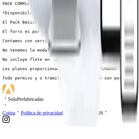
PACK COMPLETO CON PISO DE MADERA $10.318.000-.

*Disponibilidad de despacho a todo Chile con un cobro a
El Pack Básico no incluye piso, cielo, vigas a la vista
El forro es por un lado de los paneles.

Contamos con servicio de armado, Pack básico u/o Pack c
No tenemos la modalidad de llave en mano

No incluye flete en ninguno de los Pack de Ventas, es u
Los planos proporcionados por CASAS EL MIRADOR son un f
Todo permiso y o trámites de edificación son por cuenta
SoloPrefabricadas
Cotiza
Política de privacidad
Mis datos
2026