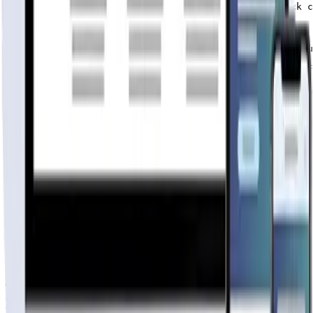
Contamos con servicio de armado, Pack básico u/o Pack c
No tenemos la modalidad de llave en mano

No incluye flete en ninguno de los Pack de Ventas, es u
Los planos proporcionados por CASAS EL MIRADOR son un f
Todo permiso y o trámites de edificación son por cuenta
casa 54mts2 (6 agua)
Por
Casas el Mirador
Ver perfil →
Material
SIN DEFINIR
3
hab.
1
baños
54
m²
$3.790.000
+IVA
Cap. fabricación este mes:
N/D
publicidad
Tu página web
lista hoy