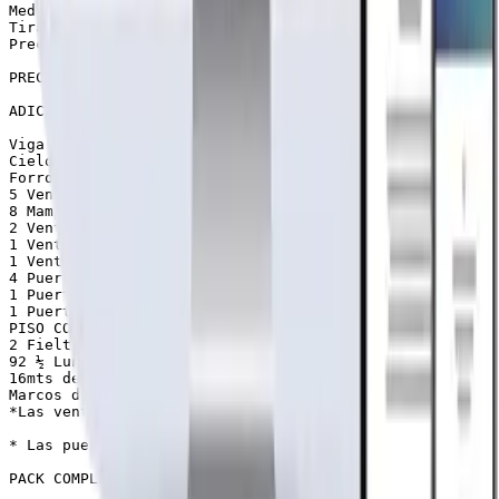
Medias lunas impregnada para forrar cerchas delanteras 
Tirafondos

Precio puesta en fábrica $4.790.000.-

PRECIO OFERTA: $3.790.000-. (Solo 2 unidades)

ADICIONALES no incluidas en kit básico. Puede armar el 
Viga a la Vista (living comedor)   $650.000

Cielo Completo + Aislante            $560.000

Forro completo + Aislante            $990.000

5 Ventanas Madera 1.50×1.50     $500.000

8 Mampara Madera 0.20×1.50     $360.000 

2 Ventanales Madera 1.50×2.0    $250.000

1 Ventana Madera 0.50×1.0           $45.000

1 Ventana Aluminio 0.50×1.0         $60.000

4 Puertas Interior 0.70×2.0           $120.000

1 Puerta Cocina     0.70×2.0         $120.000

1 Puerta Principal 0.80×2.0          $130.000

PISO COMPLETO (Pilotes + Vigas Brutas +  Planchas de te
2 Fieltro techo 40/10                      $35.000

92 ½ Lunas p/tapacan                  $440.000

16mts de caballetes (Limahoyas)  $96.000

Marcos de puertas y ventanas     $472.000

*Las ventanas en maderas vienen sin los vidrio

* Las puertas vienen sin bisagras y chapas

PACK COMPLETO SIN PISO PARA INSTALAR SOBRE SU RADIER $8