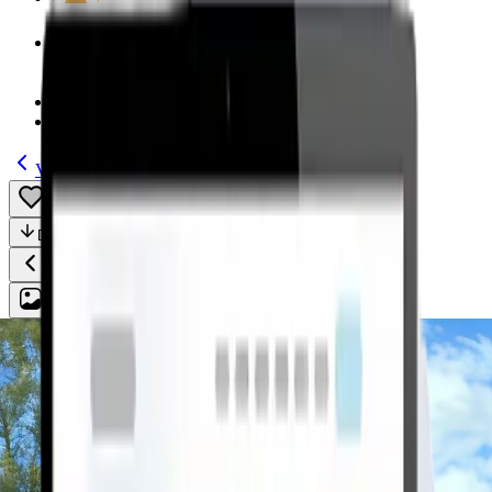
Modelos
(185)
Guías
Volver
Guardar
Compartir
Descripción
Todo
Plan