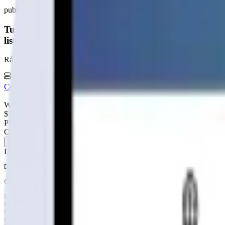
publicidad
Tu página web
lista hoy
Rápida, profesional, con la misma tecnología base que corre Netflix 
6 meses hosting gratis
·
Analytics incluidos
·
Satisfacción o reem
Cotiza tu página web
Visitar página web
WebAgen.cl
WebAgen.cl
$179.900
50% inicial · 50% contra entrega
Publicidad de SoloPrefabricadas
Configuración
42
m²
Descripción
DISTRIBUCIÓN: 2 dormitorios, 1 baño, living comedor, co
CONTENIDO DE PACK BÁSICO

Paneles exteriores tabiqueria 2×3, forrados con medias 
Paneles interiores tabiqueria 2×3, forrados con tabla t
Cerchas tradicionales 1.50 altura

Costaneras 1×4
