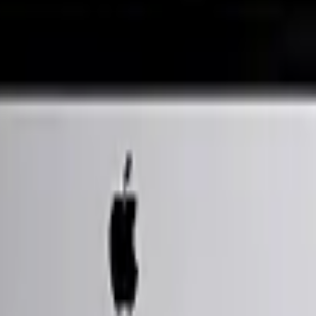
dicional, consultar valores establecidos.

, ventanas, aislantes.

ompleto (costo adicional)

n servicio aparte con un costo adicional.

in ilustrativo y referencial.

 de cliente.