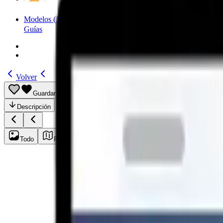
Modelos
(185)
Guías
Volver
Guardar
Compartir
Descripción
Todo
Plan