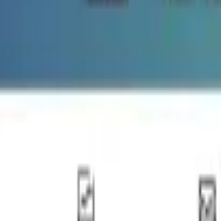
y TikTok.
bolso
cina americana y porche

lunas impregnadas por 1 cara + fieltro perimetral

inglada  por 1 cara + fieltro perimetral
