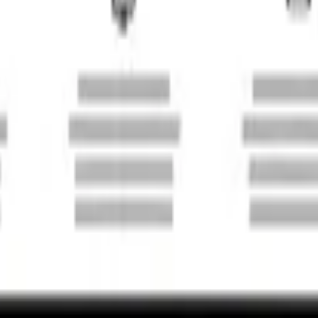
y traseras

Pack que más le guste, sumando uno o varios adicionales 
ciado estructural para piso) $1.350.000

.600.000-.
