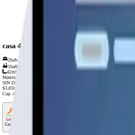
casa 42mts2 (2 agua)
2
hab.
1
baños
42
m²
Material
SIN DEFINIR
$3.850.000
+IVA
Cap. de fabricación este mes:
N/D
Casas el Mirador
Fabricante