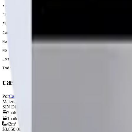
*Disponibilidad de despacho a todo Chile con un cobro a
El Pack Básico no incluye piso, cielo, vigas a la vista
El forro es por un lado de los paneles.

Contamos con servicio de armado, Pack básico u/o Pack c
No tenemos la modalidad de llave en mano

No incluye flete en ninguno de los Pack de Ventas, es u
Los planos proporcionados por CASAS EL MIRADOR son un f
Todo permiso y o trámites de edificación son por cuenta
casa 42mts2 (2 agua)
Por
Casas el Mirador
Ver perfil →
Material
SIN DEFINIR
2
hab.
1
baños
42
m²
$3.850.000
+IVA