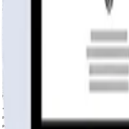
Planchas de zinc, cubierta acanalada (0.35 x3.66)

Caballetes de zinc para cumbrera, espesor 0.35mm

Medias lunas impregnada para forrar cerchas delanteras 
Tirafondos

Precio puesta en fábrica $3.850.000.-

ADICIONALES no incluidas en kit básico. Puede armar el 
Viga a la Vista (living comedor)     $545.000

Cielo Completo + Aislante              $480.000

Forro completo + Aislante              $930.000

3 Ventanas Maderas 1.50×1.50      $300.000

1 Ventanal Madera 1.50×2.0           $125.000

4 Mamparas Madera 0.20×1.50      $180.000

1 Ventana Madera 0.50×1.0             $45.000

1 Ventana Aluminio 0.50×1.0           $60.000

3 Puertas Interior 0.70×2.0               $90.000

1 Puerta Cocina 0.70X2.0               $120.000

1 Puerta Principal 0.80×2.0            $130.000

PISO COMPLETO (Pilotes + Vigas brutas + Planchas de ter
80 ½ Lunas p/tapacán                     $385.000

2 Fieltro techo 40/10                         $35.000

Marcos de Puertas y Ventanas        $325.000

¨*Las ventanas en maderas vienen sin los vidrio

*Las puertas vienen sin bisagras y chapas

PACK COMPLETO SIN PISO PARA INSTALAR SOBRE SU RADIER $7
PACK COMPLETO CON PISO DE MADERA $8.950.000-.
