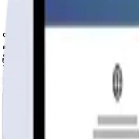
casa 36 m2 2 aguas
2
hab.
1
baños
36
m²
Material
SIN DEFINIR
$1.790.000
+IVA
Cap. de fabricación este mes:
N/D