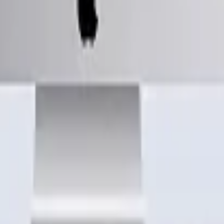
y TikTok.
bolso