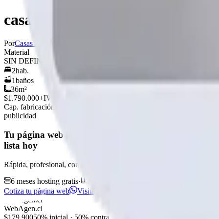
casa 36 m2 2 aguas
Por
Casas Laguna
Ver perfil →
Material
SIN DEFINIR
2
hab.
1
baños
36
m²
$1.790.000
+IVA
Cap. fabricación este mes:
N/D
publicidad
Tu página web
lista hoy
Rápida, profesional, con la misma tecnología base que corre Netflix 
6 meses hosting gratis
·
Analytics incluidos
·
Satisfacción o reem
Cotiza tu página web
Visitar página web
WebAgen.cl
WebAgen.cl
$179.900
50% inicial · 50% contra entrega