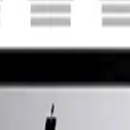
y TikTok.
bolso