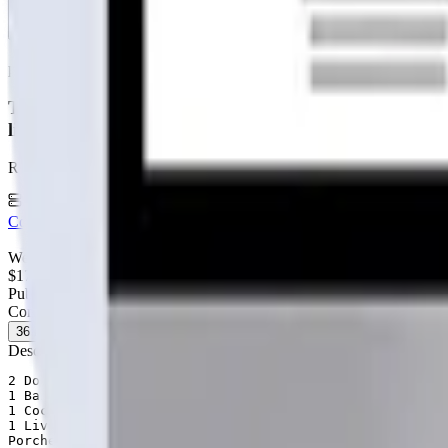
Casas Laguna
Fabricante
publicidad
Tu página web
lista hoy
Rápida, profesional, con la misma tecnología base que corre Netflix 
6 meses hosting gratis
·
Analytics incluidos
·
Satisfacción o reem
Cotiza tu página web
Visitar página web
WebAgen.cl
WebAgen.cl
$179.900
50% inicial · 50% contra entrega
Publicidad de SoloPrefabricadas
Configuración
36
m²
Descripción
2 Dormitorio de 3.00 X 3.00 mts.

1 Baño de 1.50 X 2,00 mts.

1 Cocina de 1.50 X 2,00 mts.

1 Living Comedor de 3.00 X3.00 mts.

Porche de 1.00 X 3.00 mts