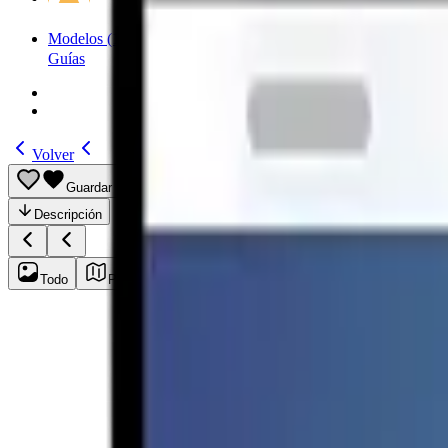
Modelos
(185)
Guías
Volver
Guardar
Compartir
Descripción
Todo
Plan