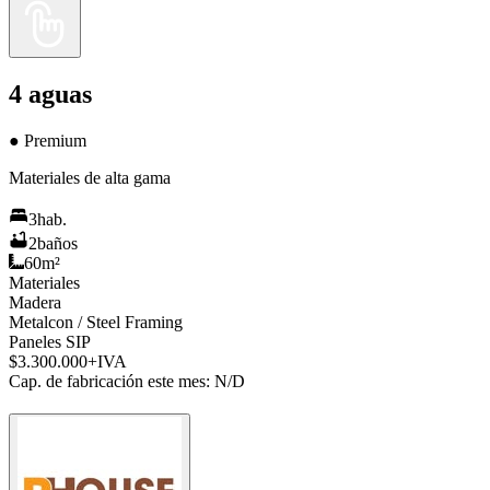
4 aguas
●
Premium
Materiales de alta gama
3
hab.
2
baños
60
m²
Material
es
Madera
Metalcon / Steel Framing
Paneles SIP
$3.300.000
+IVA
Cap. de fabricación este mes:
N/D