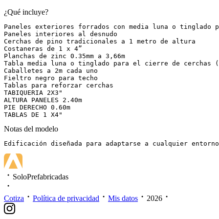
¿Qué incluye?
Paneles exteriores forrados con media luna o tinglado p
Paneles interiores al desnudo

Cerchas de pino tradicionales a 1 metro de altura

Costaneras de 1 x 4”

Planchas de zinc 0.35mm a 3,66m

Tabla media luna o tinglado para el cierre de cerchas (
Caballetes a 2m cada uno

Fieltro negro para techo

Tablas para reforzar cerchas

TABIQUERIA 2X3"

ALTURA PANELES 2.40m

PIE DERECHO 0.60m

TABLAS DE 1 X4" 
Notas del modelo
Edificación diseñada para adaptarse a cualquier entorno
SoloPrefabricadas
Cotiza
Política de privacidad
Mis datos
2026